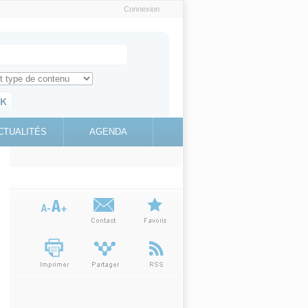
Connexion
e recherche
ch for
ez toute l'information sur le site
education.gouv.fr
CTUALITÉS
AGENDA
(link is
external)