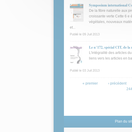
Symposium international Com
De la fibre naturelle aux 
croissante verte Cette 6 e 
végétales, nouveaux matér
et...
Publié le
09 Juil 2013
Le n°172, spécial CIT, de la 
L'intégralité des articles 
liens vers les articles en 
Publié le
03 Juil 2013
Pages
« premier
‹ précédent
24
Plan du si