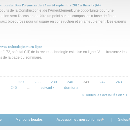
posites Bois Polymères du 23 au 24 septembre 2013 à Biarritz (64)
produits de la Construction et de l’Ameublement: une opportunité pour une
édition sera l'occasion de faire un point sur les composites à base de fibres
iaux biosourcés pour un usage en construction et en ameublement. Des experts
revue technologie est en ligne
du n°172, spécial CIT, de la revue technologie est mise en ligne. Vous trouverez les
bas de la page du sommaire.
…
237
238
239
240
241
242
243
4
245
…
suivant ›
dernier »
> Toutes les actualités en STI
te
Mentions légales
Accessibilité : non conforme
(link is external)
Sigles
(