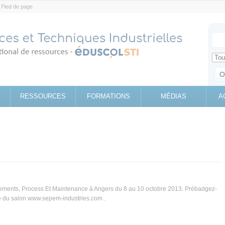
Pied de page
Votr
Sear
Retrouv
RESSOURCES
FORMATIONS
MÉDIAS
A
ements, Process Et Maintenance à Angers du 8 au 10 octobre 2013. Prébadgez-
te du salon www.sepem-industries.com .