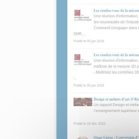
Les rendez-vous de la mécan
Une réunion d'information,
les nouveautés de l'industri
Comment s'engager dans la
SNR,...
Publié le
05 jan 2016
Les rendez-vous de la mécani
Une réunion d'information,
maîtrise de la mesure 3D po
- Maîtrisez les contrôles 3
:...
Publié le
05 jan 2016
Design et métiers d’art /// R
Un rapport Design et métie
l’enseignement supérieur et
Publié le
16 déc 2015
Stage Liesse : Conversion d’