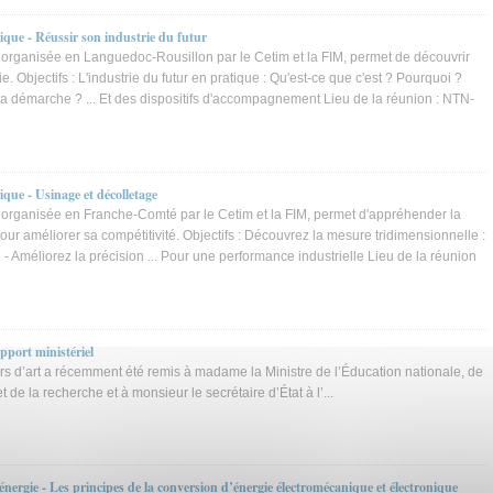
ique - Réussir son industrie du futur
 organisée en Languedoc-Rousillon par le Cetim et la FIM, permet de découvrir
e. Objectifs : L'industrie du futur en pratique : Qu'est-ce que c'est ? Pourquoi ?
 démarche ? ... Et des dispositifs d'accompagnement Lieu de la réunion : NTN-
que - Usinage et décolletage
 organisée en Franche-Comté par le Cetim et la FIM, permet d'appréhender la
ur améliorer sa compétitivité. Objectifs : Découvrez la mesure tridimensionnelle :
D - Améliorez la précision ... Pour une performance industrielle Lieu de la réunion
apport ministériel
rs d’art a récemment été remis à madame la Ministre de l’Éducation nationale, de
 de la recherche et à monsieur le secrétaire d’État à l’...
énergie - Les principes de la conversion d’énergie électromécanique et électronique