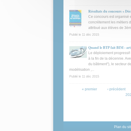
Résultats du concours « De
Ce concours est organisé e
concrètement les métiers d
attribué aux élèves de 3èm
Publié le
11 déc 2015
Quand le BTP fait BIM - artic
Le déploiement progressif 
à la fin de la décennie. Av
du bâtiment"), le secteur d
modélisation ,...
Publié le
11 déc 2015
Pages
« premier
‹ précédent
20
Plan du si