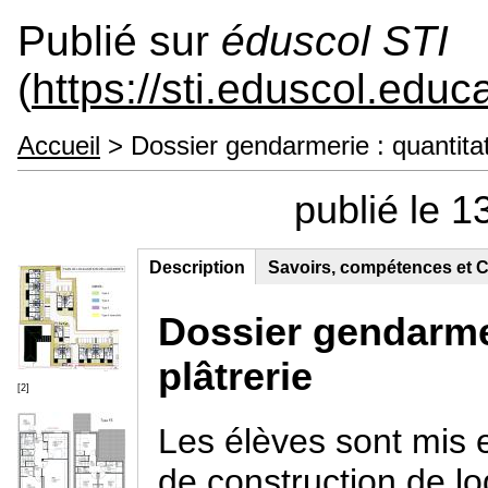
Publié sur
éduscol STI
(
https://sti.eduscol.educa
Accueil
> Dossier gendarmerie : quantitatif
publié le 1
Description
(onglet
Savoirs, compétences et C
Contenu principal
actif)
Dossier gendarmeri
plâtrerie
[2]
Les élèves sont mis e
de construction de l