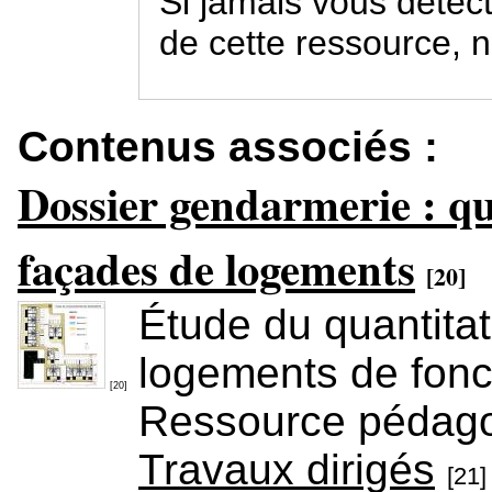
Si jamais vous détecti
de cette ressource, n
Contenus associés :
Dossier gendarmerie : qua
façades de logements
[20]
Étude du quantitati
logements de fonc
[20]
Ressource pédag
Travaux dirigés
[21]