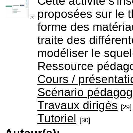
Cette activité s'in
proposées sur le t
[32]
forme des matéria
traite des différe
modéliser le squel
Ressource pédag
Cours / présentati
Scénario pédagog
Travaux dirigés
[29]
Tutoriel
[30]