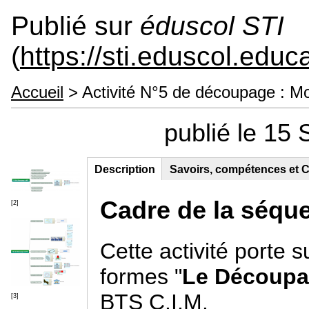
Publié sur
éduscol STI
(
https://sti.eduscol.educa
Accueil
> Activité N°5 de découpage : Mo
publié le 15
Description
(onglet
Savoirs, compétences et C
Contenu principal
actif)
Cadre de la séque
[2]
Cette activité porte s
formes "
Le Découp
BTS C.I.M.
[3]