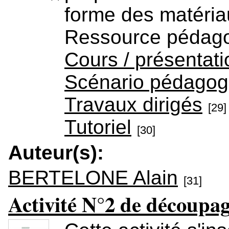
forme des matéri
Ressource pédag
Cours / présentati
Scénario pédagog
Travaux dirigés
[29]
Tutoriel
[30]
Auteur(s):
BERTELONE Alain
[31]
Activité N°2 de découpa