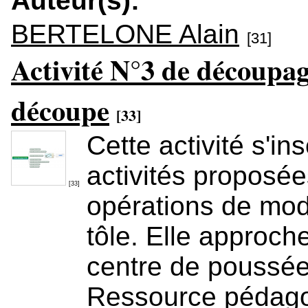
Auteur(s):
BERTELONE Alain
[31]
Activité N°3 de découpag
découpe
[33]
Cette activité s'in
activités proposée
[33]
opérations de modi
tôle. Elle approch
centre de poussée
Ressource pédag