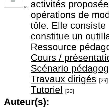
activités proposée
[34]
opérations de modi
tôle. Elle consiste
constitue un outil
Ressource pédag
Cours / présentati
Scénario pédagog
Travaux dirigés
[29]
Tutoriel
[30]
Auteur(s):