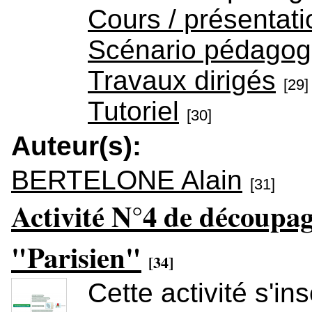
Cours / présentati
Scénario pédagog
Travaux dirigés
[29]
Tutoriel
[30]
Auteur(s):
BERTELONE Alain
[31]
Activité N°4 de découpag
"Parisien"
[34]
Cette activité s'in