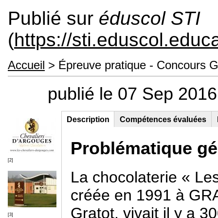
Publié sur
éduscol STI
(
https://sti.eduscol.educa
Accueil
> Épreuve pratique - Concours G
publié le 07 Sep 201
Description
(onglet
Compétences évaluées
Groupe principal
actif)
Problématique gé
[2]
La chocolaterie « Le
créée en 1991 à GRA
Gratot, vivait il y a 
[3]