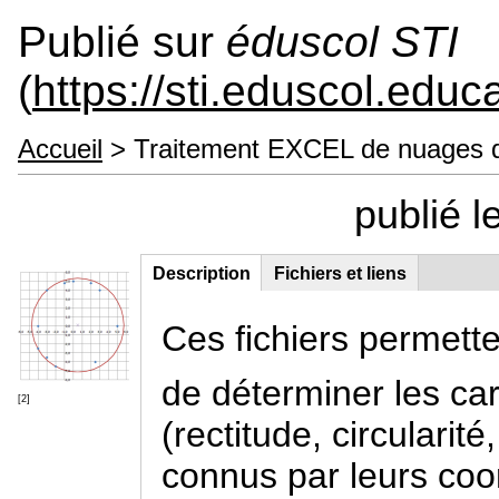
Publié sur
éduscol STI
(
https://sti.eduscol.educa
Accueil
> Traitement EXCEL de nuages d
publié 
Description
(onglet
Fichiers et liens
Contenu principal
actif)
Ces fichiers permette
de déterminer les ca
[2]
(rectitude, circularit
connus par leurs co