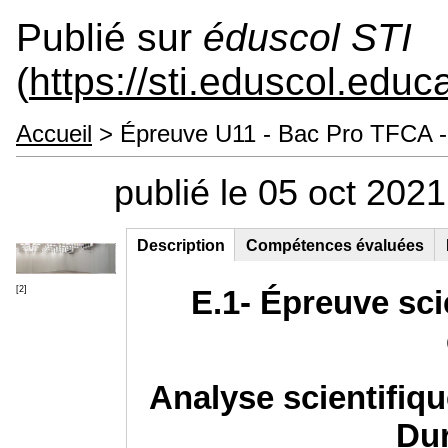
Publié sur
éduscol STI
(
https://sti.eduscol.educa
Accueil
> Épreuve U11 - Bac Pro TFCA - 
publié le 05 oct 202
Description
(onglet
Compétences évaluées
Groupe principal
actif)
E.1- Épreuve sci
[2]
Analyse scientifiqu
Dur