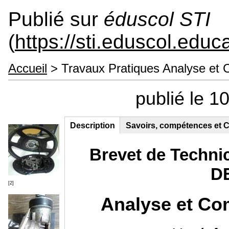
Publié sur
éduscol STI
(
https://sti.eduscol.educa
Accueil
> Travaux Pratiques Analyse et
publié le 1
Description
(onglet
Savoirs, compétences et C
Contenu principal
actif)
Brevet de Techn
D
[2]
Analyse et C