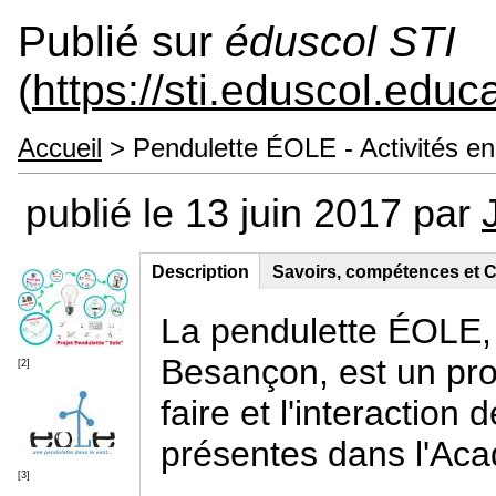
Publié sur
éduscol STI
(
https://sti.eduscol.educa
Accueil
> Pendulette ÉOLE - Activités e
publié le 13 juin 2017 par
Description
(onglet
Savoirs, compétences et C
Contenu principal
actif)
La pendulette ÉOLE,
Besançon, est un proj
[2]
faire et l'interaction
présentes dans l'Ac
[3]