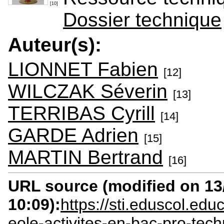
[10]
Dossier technique
Auteur(s):
LIONNET Fabien
[12]
WILCZAK Séverin
[13]
TERRIBAS Cyrill
[14]
GARDE Adrien
[15]
MARTIN Bertrand
[16]
URL source (modified on 13/
10:09):
https://sti.eduscol.ed
eole-activites-en-bac-pro-tec