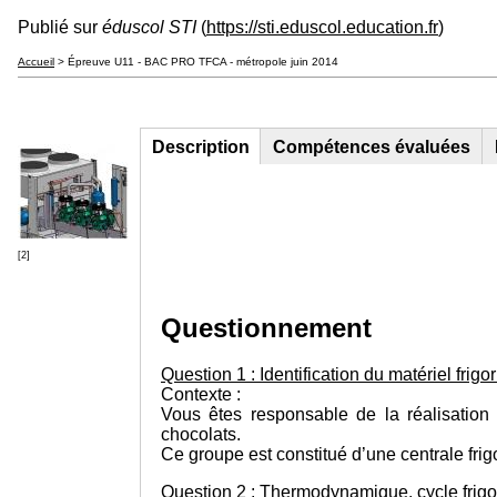
Publié sur
éduscol STI
(
https://sti.eduscol.education.fr
)
Accueil
> Épreuve U11 - BAC PRO TFCA - métropole juin 2014
Description
(onglet
Compétences évaluées
Groupe principal
actif)
[2]
Questionnement
Question 1 : Identification du matériel frigo
Contexte :
Vous êtes responsable de la réalisation
chocolats.
Ce groupe est constitué d’une centrale frig
Question 2 : Thermodynamique, cycle frigo