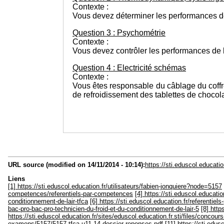
Contexte :
Vous devez déterminer les performances de l
Question 3 : Psychométrie
Contexte :
Vous devez contrôler les performances de l’i
Question 4 : Electricité schémas
Contexte :
Vous êtes responsable du câblage du coffre
de refroidissement des tablettes de chocola
URL source (modified on 14/11/2014 - 10:14):
https://sti.eduscol.educat
Liens
[1] https://sti.eduscol.education.fr/utilisateurs/fabien-jonquiere?node=5157
competences/referentiels-par-competences
[4] https://sti.eduscol.educati
conditionnement-de-lair-tfca
[6] https://sti.eduscol.education.fr/referentie
bac-pro-bac-pro-technicien-du-froid-et-du-conditionnement-de-lair-5
[8] http
https://sti.eduscol.education.fr/sites/eduscol.education.fr.sti/files/conco
examens/5157/5157-tfca-u11-14-dossier-reponses.pdf
[11] https://sti.edu