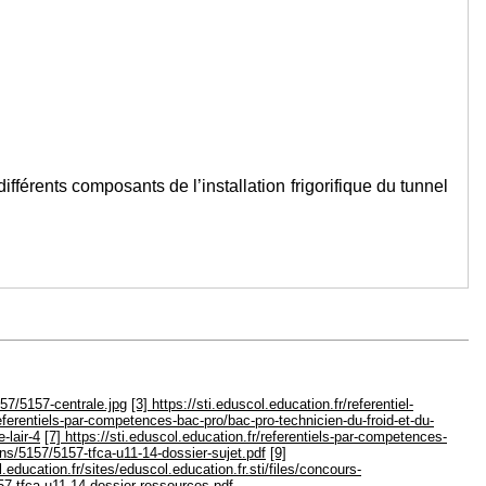
férents composants de l’installation frigorifique du tunnel
57/5157-centrale.jpg
[3] https://sti.eduscol.education.fr/referentiel-
/referentiels-par-competences-bac-pro/bac-pro-technicien-du-froid-et-du-
-lair-4
[7] https://sti.eduscol.education.fr/referentiels-par-competences-
mens/5157/5157-tfca-u11-14-dossier-sujet.pdf
[9]
l.education.fr/sites/eduscol.education.fr.sti/files/concours-
157-tfca-u11-14-dossier-ressources.pdf