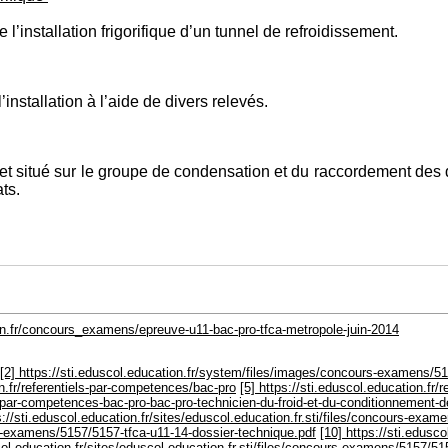
’installation frigorifique d’un tunnel de refroidissement.
nstallation à l’aide de divers relevés.
t situé sur le groupe de condensation et du raccordement des dif
ts.
ion.fr/concours_examens/epreuve-u11-bac-pro-tfca-metropole-juin-2014
[2] https://sti.eduscol.education.fr/system/files/images/concours-examens/51
on.fr/referentiels-par-competences/bac-pro
[5] https://sti.eduscol.education.fr
ls-par-competences-bac-pro-bac-pro-technicien-du-froid-et-du-conditionnement-de
s://sti.eduscol.education.fr/sites/eduscol.education.fr.sti/files/concours-exa
urs-examens/5157/5157-tfca-u11-14-dossier-technique.pdf
[10] https://sti.edusco
scol.education.fr/sites/eduscol.education.fr.sti/files/concours-examens/5157/5