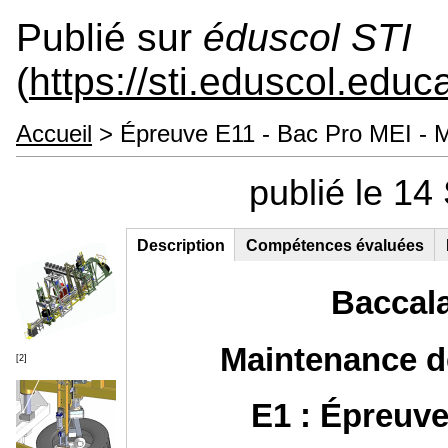
Publié sur
éduscol STI
(
https://sti.eduscol.educa
Accueil
> Épreuve E11 - Bac Pro MEI - M
publié le 1
Description
(onglet
Compétences évaluées
Groupe principal
actif)
Baccala
Maintenance d
[2]
E1 : Épreuve