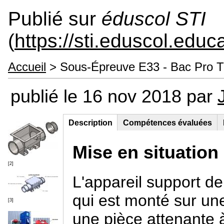
Publié sur
éduscol STI
(
https://sti.eduscol.educa
Accueil
> Sous-Épreuve E33 - Bac Pro TC
publié le 16 nov 2018 par
Description
(onglet
Compétences évaluées
Groupe principal
actif)
Mise en situation
[2]
L'appareil support de 
qui est monté sur une
[3]
une pièce attenante à