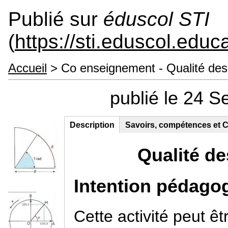
Publié sur
éduscol STI
(
https://sti.eduscol.educa
Accueil
> Co enseignement - Qualité des 
publié le 24 
Description
Savoirs, compétences et C
Contenu principal
(onglet actif)
Qualité de
Intention pédago
Cette activité peut ê