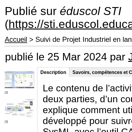
Publié sur
éduscol STI
(
https://sti.eduscol.educa
Accueil
> Suivi de Projet Industriel en 
publié le 25 Mar 2024 par
Description
(onglet
Savoirs, compétences et C
Contenu principal
actif)
Le contenu de l’activi
[2]
deux parties, d’un co
explique comment util
développé pour suivre
[3]
SysML avec l’outil