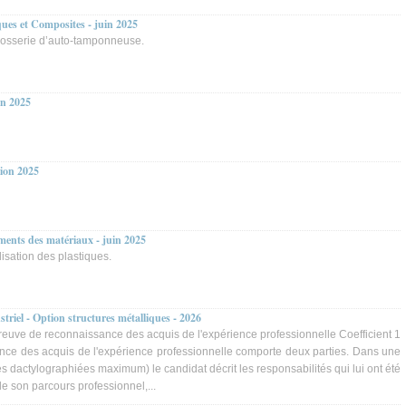
ques et Composites - juin 2025
rrosserie d’auto-tamponneuse.
on 2025
sion 2025
ments des matériaux - juin 2025
isation des plastiques.
riel - Option structures métalliques - 2026
reuve de reconnaissance des acquis de l'expérience professionnelle Coefficient 1
nce des acquis de l'expérience professionnelle comporte deux parties. Dans une
s dactylographiées maximum) le candidat décrit les responsabilités qui lui ont été
de son parcours professionnel,...