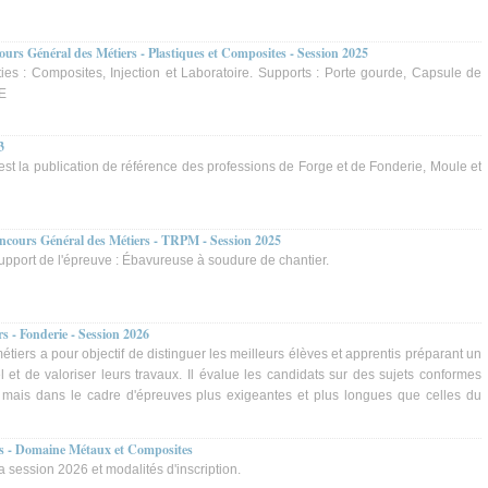
urs Général des Métiers - Plastiques et Composites - Session 2025
ies : Composites, Injection et Laboratoire. Supports : Porte gourde, Capsule de
PE
3
t la publication de référence des professions de Forge et de Fonderie, Moule et
oncours Général des Métiers - TRPM - Session 2025
Support de l'épreuve : Ébavureuse à soudure de chantier.
s - Fonderie - Session 2026
tiers a pour objectif de distinguer les meilleurs élèves et apprentis préparant un
 et de valoriser leurs travaux. Il évalue les candidats sur des sujets conformes
 mais dans le cadre d'épreuves plus exigeantes et plus longues que celles du
rs - Domaine Métaux et Composites
a session 2026 et modalités d'inscription.