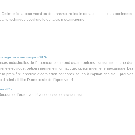
etim Infos a pour vocation de transmettre les informations les plus pertinentes
tualité technique et culturelle de la vie mécanicienne.
n ingénierie mécanique - 2026
es industrielles de l'ingénieur comprend quatre options : option ingénierie des
ierie électrique, option ingénierie informatique, option ingénierie mécanique. Les
t la première épreuve d’admission sont spécifiques à l'option choisie. Épreuves
 d’admissibilité Durée totale de l'épreuve : 4...
uin 2025
Support de l'épreuve : Pivot de fusée de suspension