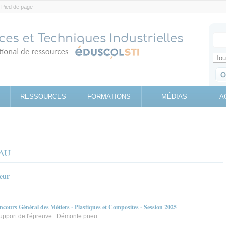
Pied de page
Votr
Sear
Retrouv
RESSOURCES
FORMATIONS
MÉDIAS
A
EAU
teur
ncours Général des Métiers - Plastiques et Composites - Session 2025
Support de l'épreuve : Démonte pneu.