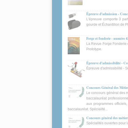
Épreuve d'admission - Conco
L'épreuve comporte 3 part
gourde et Échantillon de 
Forge et fonderie - numéro 4
La Revue Forge Fonderie es
Prototype.
Épreuve d'admissibilité - C
Épreuve d'admissibilité - 
Concours Général des Métier
Le concours général des mé
baccalauréat professionnel
aux programmes officiels,
baccalauréat. Spécialité...
Concours général des métie
Spécialités ouvertes pour l