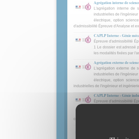
Agrégation interne de science
L'agrégation interne de s
industrielles de l'ingénieu
électrique, option science
d'admissibilité Épreuve d'Analyse et e
CAPLP Interne - Génie méca
Épreuve d'admissibilité Ép
1 Le dossier est adressé p
les modalités fixées par l'a
Agrégation externe de science
L'agrégation externe de s
industrielles de l'ingénieu
électrique, option science
industrielles de l'ingénieur et ingénier
CAPLP Interne - Génie indust
Épreuve d'admissibilité Ép
Le dossier de reconnaissa
première partie (deux page
confiées durant les différentes étapes 
CAPET Interne - SII - Optio
Épreuve d'admissibilité Ép