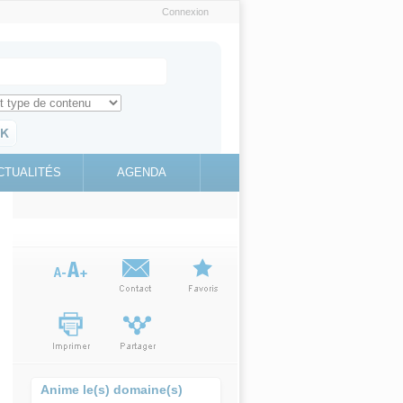
Connexion
e recherche
ch for
ez toute l'information sur le site
education.gouv.fr
CTUALITÉS
AGENDA
(link is
external)
Anime le(s) domaine(s)