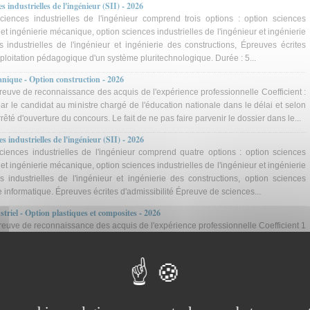
s industrielles de l'ingénieur (SII) - 2026
ciences industrielles de l'ingénieur comprend trois options : option sciences
r et ingénierie mécanique, option sciences industrielles de l'ingénieur et ingénierie
s industrielles de l'ingénieur et ingénierie des constructions, Épreuves écrites
xploitation pédagogique d'un système pluritechnologique. Durée : 5...
nique - Option construction - 2026
reuve de reconnaissance des acquis de l'expérience professionnelle Coefficient :
ar le candidat au ministre chargé de l'éducation nationale dans le délai et selon
rrêté d'ouverture du concours. Le fait de ne pas faire parvenir le dossier dans le...
s industrielles de l'ingénieur (SII) - 2026
ciences industrielles de l'ingénieur comprend quatre options : option sciences
r et ingénierie mécanique, option sciences industrielles de l'ingénieur et ingénierie
s industrielles de l'ingénieur et ingénierie des constructions, option sciences
ie informatique. Épreuves écrites d'admissibilité Épreuve de sciences...
riel - Option plastiques et composites - 2026
reuve de reconnaissance des acquis de l'expérience professionnelle Coefficient 1
nce des acquis de l'expérience professionnelle comporte deux parties. Dans une
s dactylographiées maximum) le candidat décrit les responsabilités qui lui ont été
de son parcours professionnel,...
n ingénierie mécanique - 2026
reuve de reconnaissance des acquis de l'expérience professionnelle Coefficient 1