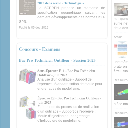
2012 de la revue « Technologie »
Le SCÉRÉN propose un memento de
spécification géométrique suivant les
derniers développements des normes ISO-
masques 
GPS.
sur le ne
Publié le
05 déc 2013
de la de
Article
Concours - Examens
Bac Pro Technicien Outilleur - Session 2023
une même
brute en 
Sous-Épreuve E11 - Bac Pro Technicien
être usin
Outilleur - juin 2023
Analyse d'un outillage - Support de
Ressourc
l'épreuve : Standardisation de moule pour
engrenages de modélisme.
Épreuve E2 - Bac Pro Technicien Outilleur -
juin 2023
pièce ma
Élaboration du processus de réalisation
d’un outillage - Support de l'épreuve :
Ressourc
Moule d'injection pour engrenage
d'hélicoptère de modélisme.