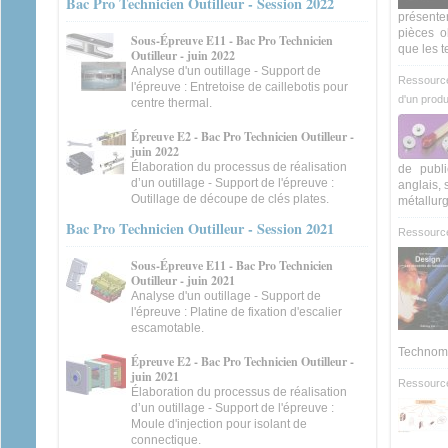
Bac Pro Technicien Outilleur - Session 2022
présente
pièces o
Sous-Épreuve E11 - Bac Pro Technicien
que les t
Outilleur - juin 2022
Analyse d'un outillage - Support de
Ressource
l'épreuve : Entretoise de caillebotis pour
d'un produi
centre thermal.
Épreuve E2 - Bac Pro Technicien Outilleur -
juin 2022
Élaboration du processus de réalisation
de publi
d’un outillage - Support de l'épreuve :
anglais, 
Outillage de découpe de clés plates.
métallur
Bac Pro Technicien Outilleur - Session 2021
Ressource
Sous-Épreuve E11 - Bac Pro Technicien
Outilleur - juin 2021
Analyse d'un outillage - Support de
l'épreuve : Platine de fixation d'escalier
escamotable.
Technomag
Épreuve E2 - Bac Pro Technicien Outilleur -
juin 2021
Ressource
Élaboration du processus de réalisation
d’un outillage - Support de l'épreuve :
Moule d'injection pour isolant de
connectique.