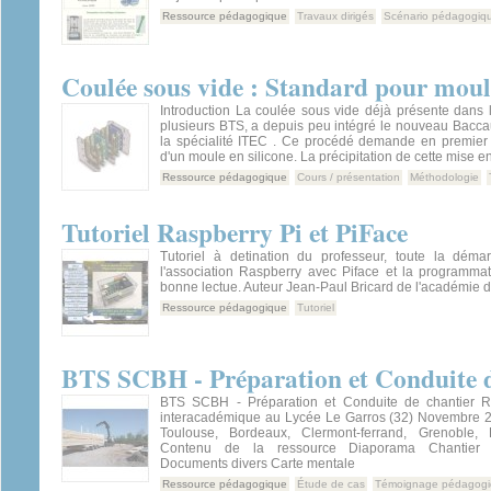
Ressource pédagogique
Travaux dirigés
Scénario pédagogiq
Coulée sous vide : Standard pour moule
Introduction La coulée sous vide déjà présente dans l
plusieurs BTS, a depuis peu intégré le nouveau Bacca
la spécialité ITEC . Ce procédé demande en premier l
d'un moule en silicone. La précipitation de cette mise e
Ressource pédagogique
Cours / présentation
Méthodologie
Tutoriel Raspberry Pi et PiFace
Tutoriel à detination du professeur, toute la déma
l'association Raspberry avec Piface et la programmat
bonne lectue. Auteur Jean-Paul Bricard de l'académie 
Ressource pédagogique
Tutoriel
BTS SCBH - Préparation et Conduite d
BTS SCBH - Préparation et Conduite de chantier Ré
interacadémique au Lycée Le Garros (32) Novembre 
Toulouse, Bordeaux, Clermont-ferrand, Grenoble, 
Contenu de la ressource Diaporama Chantier 
Documents divers Carte mentale
Ressource pédagogique
Étude de cas
Témoignage pédagog