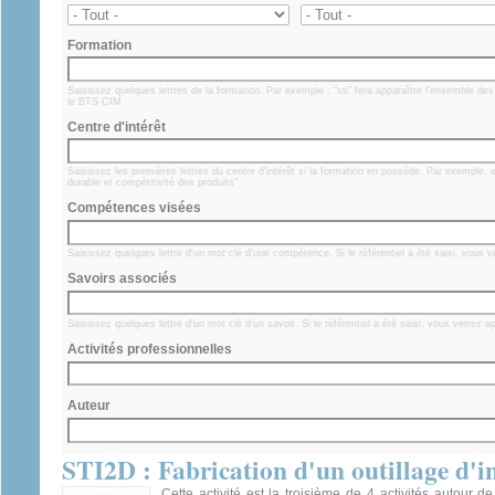
Formation
Saisissez quelques lettres de la formation. Par exemple : "sti" fera apparaître l'ensemble d
le BTS CIM
Centre d'intérêt
Saisissez les premières lettres du centre d'intérêt si la formation en possède. Par exemple,
durable et compétitivité des produits"
Compétences visées
Saisissez quelques lettre d'un mot clé d'une compétence. Si le référentiel a été saisi, vous
Savoirs associés
Saisissez quelques lettre d'un mot clé d'un savoir. Si le référentiel a été saisi, vous verrez 
Activités professionnelles
Auteur
STI2D : Fabrication d'un outillage d'i
Cette activité est la troisième de 4 activités autour de