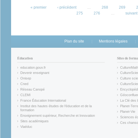
Pages
« premier
‹ précédent
…
268
269
275
276
…
suivant 
Plan du site
Mentions légales
Éducation
Sites de form
education.gouv.fr
CultureMat
(link is external)
(link is ex
Devenir enseignant
CultureScie
(link is external)
(link is ex
Onisep
Culture scie
(link is external)
Cned
CultureSci
(link is external)
(link is ex
Réseau Canopé
Encyclopédi
(link is external)
(link is ex
CLEMI
Géoconflue
(link is external)
(link is ex
France Éducation International
La Clé des 
(link is external)
(link is ex
Institut des hautes études de l'éducation et de la
Planet-Terr
(link is ex
formation
Planet-Vie
(link is external)
(link is ex
Enseignement supérieur, Recherche et Innovation
Sciences éc
(link is external)
(link is ex
Sites académiques
Ces chansons
(link is external)
(link is ex
Viaéduc
(link is external)