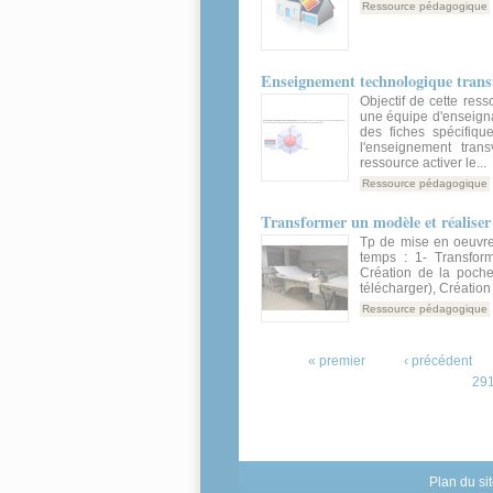
Ressource pédagogique
Enseignement technologique trans
Objectif de cette ress
une équipe d'enseigna
des fiches spécifiq
l'enseignement tran
ressource activer le...
Ressource pédagogique
Transformer un modèle et réaliser
Tp de mise en oeuvre
temps : 1- Transform
Création de la poche
télécharger), Créatio
Ressource pédagogique
Pages
« premier
‹ précédent
29
Plan du si