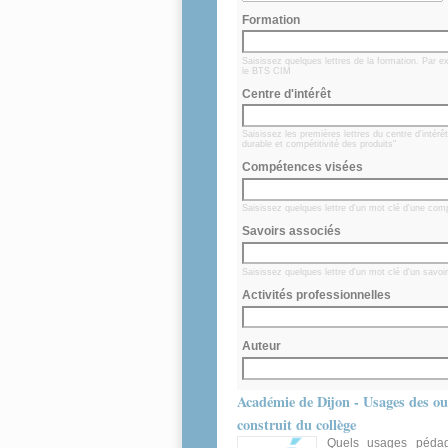
Formation
Saisissez quelques lettres de la formation. Par e
le BTS CIM
Centre d'intérêt
Saisissez les premières lettres du centre d'intér
durable et compétitivité des produits"
Compétences visées
Saisissez quelques lettre d'un mot clé d'une comp
Savoirs associés
Saisissez quelques lettre d'un mot clé d'un savoir
Activités professionnelles
Auteur
Académie de Dijon - Usages des ou
construit du collège
Quels usages pédag