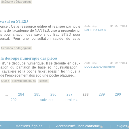
Scénario pédagogique
versal en STI2D
ource : Cette ressource éditée et réalisée par toute
Auteur(s):
31 Mar 2014
LAFFRAY Denis
nts de l'académie de NANTES, vise à présenter ici
ues pour chacun des savoirs du Bac STI2D pour
sversal. Pour une consultation rapide de cette
Scénario pédagogique
 la découpe numérique des pièces
 d'une découpe numérique. Il se déroule en deux
Auteur(s):
31 Mar 2014
DUCELLIER Amandine
ation du pantalon de base et industrialisation :
 cavalière et la poche ticket (dessin technique à
n de l’empiècement dos et d’une poche plaquée...
Guide
Travaux pratiques
Tutoriel
…
284
285
286
287
288
289
290
1
292
…
suivant ›
dernier »
te
Mentions légales
Accessibilité : non conforme
(link is external)
Sigles
(