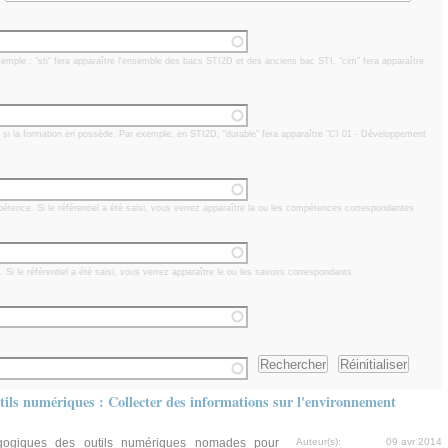
xemple : "sti" fera apparaître l'ensemble des bacs STI2D et des anciens bac STI, "cim" fera apparaître
êt si la formation en possède. Par exemple, en STI2D, "durable" fera apparaître "CI 01 - Développement
étence. Si le référentiel a été saisi, vous verrez apparaître la ou les compétences correspondantes
. Si le référentiel a été saisi, vous verrez apparaître le ou les savoirs correspondants
tils numériques : Collecter des informations sur l'environnement
ogiques des outils numériques nomades pour
Auteur(s):
09 avr 2014