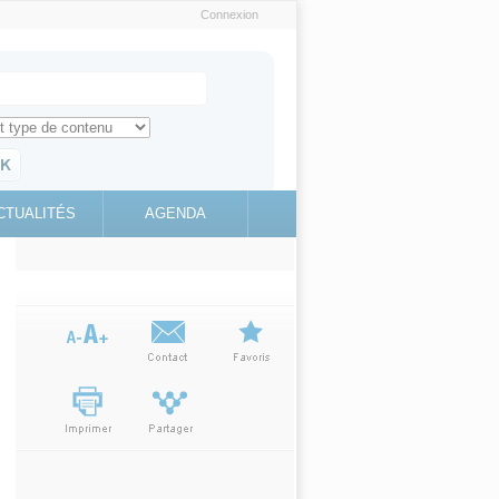
Connexion
e recherche
ch for
ez toute l'information sur le site
education.gouv.fr
CTUALITÉS
AGENDA
(link is
external)