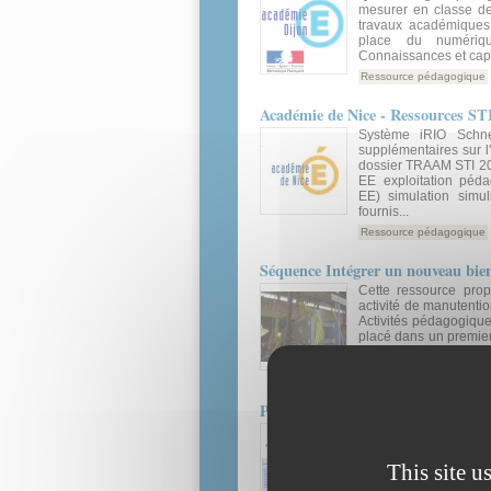
mesurer en classe de
travaux académiques
place du numériqu
Connaissances et capa
Ressource pédagogique
Académie de Nice - Ressources STI
Système iRIO Schn
supplémentaires sur l'
dossier TRAAM STI 201
EE exploitation péda
EE) simulation simul
fournis...
Ressource pédagogique
Séquence Intégrer un nouveau bie
Cette ressource pro
activité de manutenti
Activités pédagogique
placé dans un premier
déplacé. Phase d’appre
Ressource pédagogique
Prise en main de l'automate Picax
Ce document, réalisé 
une ressource pour 
logiciel associé Lo
This site u
enseignants. Il peut êt