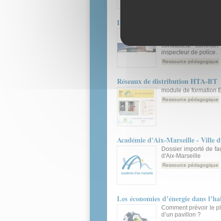
Ressource pédagogique
Innovation dans les visites de coll
En rupture avec les tr
de qualité mais déc
conducteur commun :
inspecteur de police.
Ressource pédagogique
Réseaux de distribution HTA-BT
module de formation 
Ressource pédagogique
Académie d'Aix-Marseille - Ville
Dossier importé de fa
d'Aix-Marseille
Ressource pédagogique
Les économies d’énergie dans l’h
Comment prévoir le p
d’un pavillon ?