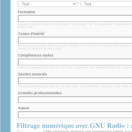
Formation
Saisissez quelques lettres de la formation. Par exemple : "sti" fera apparaître l'ensemble d
le BTS CIM
Centre d'intérêt
Saisissez les premières lettres du centre d'intérêt si la formation en possède. Par exemple,
durable et compétitivité des produits"
Compétences visées
Saisissez quelques lettre d'un mot clé d'une compétence. Si le référentiel a été saisi, vous
Savoirs associés
Saisissez quelques lettre d'un mot clé d'un savoir. Si le référentiel a été saisi, vous verrez 
Activités professionnelles
Auteur
Filtrage numérique avec GNU Radio : 
Cette ressource propose une progression basée sur 