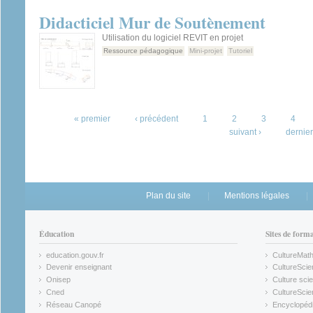
Didacticiel Mur de Soutènement
Utilisation du logiciel REVIT en projet
Ressource pédagogique
Mini-projet
Tutoriel
Pages
« premier
‹ précédent
1
2
3
4
suivant ›
dernier
Plan du site
Mentions légales
Éducation
Sites de form
education.gouv.fr
CultureMat
(link is external)
(link is ex
Devenir enseignant
CultureScie
(link is external)
(link is ex
Onisep
Culture scie
(link is external)
Cned
CultureSci
(link is external)
(link is ex
Réseau Canopé
Encyclopédi