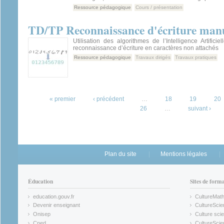
Ressource pédagogique
Cours / présentation
TD/TP Reconnaissance d'écriture manu
Utilisation des algorithmes de l’Intelligence Artificie
reconnaissance d’écriture en caractères non attachés
Ressource pédagogique
Travaux dirigés
Travaux pratiques
Pages
« premier
‹ précédent
…
18
19
20
26
…
suivant ›
Plan du site
Mentions légales
Éducation
Sites de form
education.gouv.fr
CultureMat
(link is external)
(link is ex
Devenir enseignant
CultureScie
(link is external)
(link is ex
Onisep
Culture scie
(link is external)
Cned
CultureSci