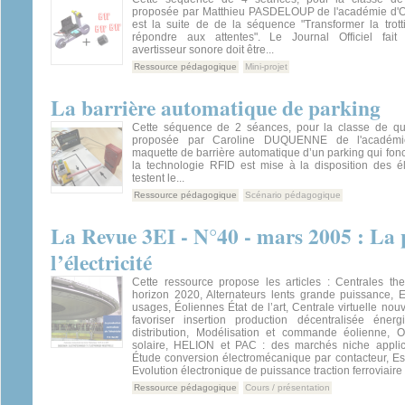
proposée par Matthieu PASDELOUP de l'académie d'Or
est la suite de de la séquence "Transformer la trott
répondre aux attentes". Le Journal Officiel fait 
avertisseur sonore doit être...
Ressource pédagogique
Mini-projet
La barrière automatique de parking
Cette séquence de 2 séances, pour la classe de qu
proposée par Caroline DUQUENNE de l'académi
maquette de barrière automatique d’un parking qui fonct
la technologie RFID est mise à la disposition des é
testent le...
Ressource pédagogique
Scénario pédagogique
La Revue 3EI - N°40 - mars 2005 : La p
l’électricité
Cette ressource propose les articles : Centrales 
horizon 2020, Alternateurs lents grande puissance, E
usages, Éoliennes État de l’art, Centrale virtuelle no
favoriser insertion production décentralisée éner
distribution, Modélisation et commande éolienne, 
solaire, HELION et PAC : des marchés niche applic
Étude conversion électromécanique par contacteur, Es
Evolution électronique de puissance traction ferroviaire
Ressource pédagogique
Cours / présentation