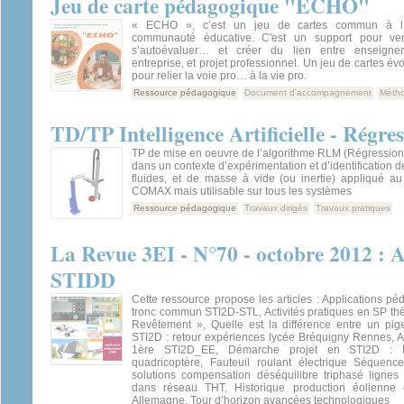
Jeu de carte pédagogique "ECHO"
« ECHO », c’est un jeu de cartes commun à l
communauté éducative. C'est un support pour verba
s’autoévaluer… et créer du lien entre enseigne
entreprise, et projet professionnel. Un jeu de cartes évo
pour relier la voie pro… à la vie pro.
Ressource pédagogique
Document d'accompagnement
Métho
TD/TP Intelligence Artificielle - Régre
TP de mise en oeuvre de l’algorithme RLM (Régression 
dans un contexte d’expérimentation et d’identification d
fluides, et de masse à vide (ou inertie) appliqué au 
COMAX mais utilisable sur tous les systèmes
Ressource pédagogique
Travaux dirigés
Travaux pratiques
La Revue 3EI - N°70 - octobre 2012 : 
STIDD
Cette ressource propose les articles : Applications 
tronc commun STI2D-STL, Activités pratiques en SP th
Revêtement », Quelle est la différence entre un pig
STI2D : retour expériences lycée Bréquigny Rennes, A
1ère STI2D_EE, Démarche projet en STI2D : Et
quadricoptère, Fauteuil roulant électrique Séquen
solutions compensation déséquilibre triphasé lignes
dans réseau THT, Historique production éolienne e
Allemagne, Tour d’horizon avancées technologiques