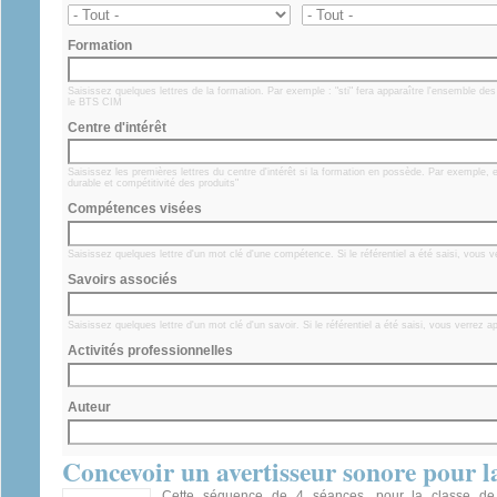
Formation
Saisissez quelques lettres de la formation. Par exemple : "sti" fera apparaître l'ensemble d
le BTS CIM
Centre d'intérêt
Saisissez les premières lettres du centre d'intérêt si la formation en possède. Par exemple,
durable et compétitivité des produits"
Compétences visées
Saisissez quelques lettre d'un mot clé d'une compétence. Si le référentiel a été saisi, vous
Savoirs associés
Saisissez quelques lettre d'un mot clé d'un savoir. Si le référentiel a été saisi, vous verrez 
Activités professionnelles
Auteur
Concevoir un avertisseur sonore pour la
Cette séquence de 4 séances, pour la classe de