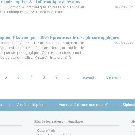
pole - option A - Informatique et réseaux
EL, option A Informatique et réseaux : Étude et
04 Aoû 2026
 informatiques : CISS Cashless Online
ption Électronique - 2026 Épreuve écrite disciplinaire appliquée
plinaire appliquée : L'épreuve a pour objectif de
03 Aoû 2026
didat est capable d’élaborer tout ou partie de
 séquence pédagogique. Contexte professionnel :
ycée polyvalent (CIEL, MELEC - Bac pro, BTS)
5
6
7
8
9
…
suivant ›
dernier »
te
Mentions légales
Accessibilité : non conforme
(link is external)
Sigles
(
Sites de formation et thématiques
Si
CultureMath