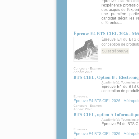
Épreuve d'admissibi
l'expérience professi
des acquis de l'expér
une première parti
candidat décrit les r
différentes...
Épreuve E4 BTS CIEL 2026 - Métro
Épreuve E4 du BTS CI
conception de produit
Sujet d'épreuve
Concours - Examen
Année:
2026
BTS CIEL, Option B : Électronique
Académie(s):
Toutes les 
Épreuve E4 du BTS CI
conception de produit
Epreuves:
Épreuve E4 BTS CIEL 2026 - Métropole 
Concours - Examen
Année:
2026
BTS CIEL, option A Informatique 
Académie(s):
Toutes les 
Épreuve E4 du BTS CIE
Epreuves:
Épreuve E4 BTS CIEL 2026 - Métropole 