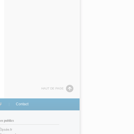
HAUT DE PAGE
link is external)
Contact
tes publics
Élysée.fr