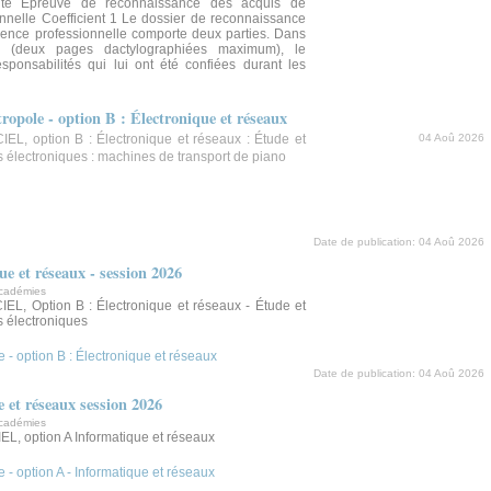
lité Épreuve de reconnaissance des acquis de
onnelle Coefficient 1 Le dossier de reconnaissance
ience professionnelle comporte deux parties. Dans
e (deux pages dactylographiées maximum), le
esponsabilités qui lui ont été confiées durant les
pole - option B : Électronique et réseaux
EL, option B : Électronique et réseaux : Étude et
04 Aoû 2026
s électroniques : machines de transport de piano
Date de publication:
04 Aoû 2026
 et réseaux - session 2026
académies
EL, Option B : Électronique et réseaux - Étude et
s électroniques
- option B : Électronique et réseaux
Date de publication:
04 Aoû 2026
et réseaux session 2026
académies
L, option A Informatique et réseaux
- option A - Informatique et réseaux