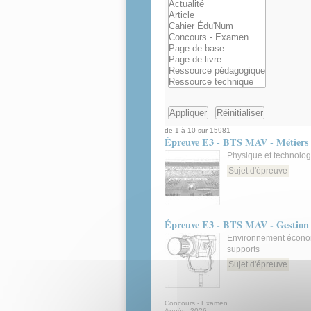
de 1 à 10 sur 15981
Épreuve E3 - BTS MAV - Métiers d
Physique et technolog
Sujet d'épreuve
Épreuve E3 - BTS MAV - Gestion d
Environnement économ
supports
Sujet d'épreuve
Concours - Examen
Année:
2026