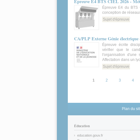
Épreuve E4 BTS CIEL 2026 - Métro
Épreuve E4 du BTS CI
conception de réseaux
Sujet d'épreuve
CA/PLP Externe Génie électrique o
Épreuve écrite disci
vérifier que le can
l'organisation d'une
Affectation dans un l
Sujet d'épreuve
Pages
1
2
3
4
Plan du si
Éducation
education.gouv.fr