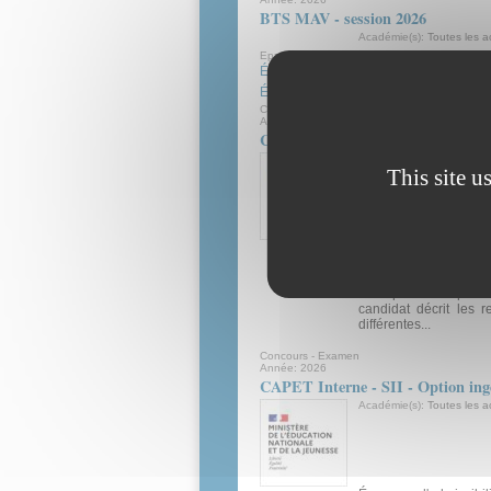
BTS MAV - session 2026
Académie(s):
Toutes les 
Epreuves:
Épreuve E3 - BTS MAV - Gestion de la 
Épreuve E3 - BTS MAV - Métiers de l'i
Concours - Examen
Année:
2026
CAPET Interne - SII - Option ingé
Académie(s):
Toutes les 
This site u
Épreuve d'admissibi
l'expérience professi
des acquis de l'expér
une première parti
candidat décrit les r
différentes...
Concours - Examen
Année:
2026
CAPET Interne - SII - Option ingé
Académie(s):
Toutes les 