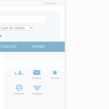
Connexion
e recherche
ch for
ez toute l'information sur le site
education.gouv.fr
CTUALITÉS
AGENDA
(link is
external)