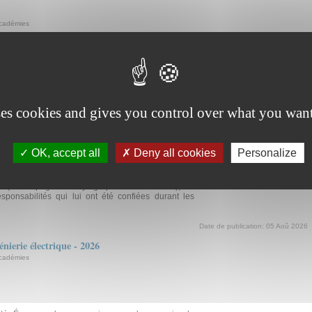
académies
production - Session 2026
mage - Session 2026
Date de publication:
05 Aoû 2026
nierie informatique - 2026
académies
ses cookies and gives you control over what you want
OK, accept all
Deny all cookies
Personalize
lité Épreuve de reconnaissance des acquis de
onnelle Coefficient 1 Le dossier de reconnaissance
ience professionnelle comporte deux parties. Dans
e (deux pages dactylographiées maximum), le
esponsabilités qui lui ont été confiées durant les
Date de publication:
05 Aoû 2026
nierie électrique - 2026
académies