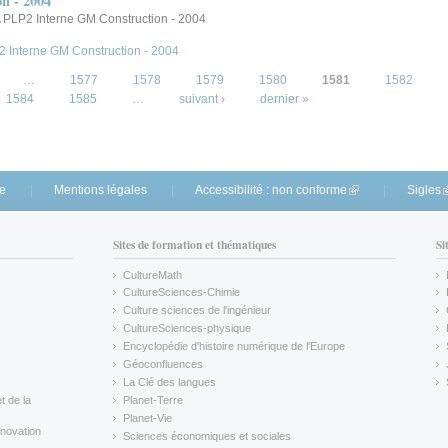
n - 2004
 PLP2 Interne GM Construction - 2004
P2 Interne GM Construction - 2004
…
1577
1578
1579
1580
1581
1582
1584
1585
…
suivant ›
dernier »
te
Mentions légales
Accessibilité : non conforme
(link is external)
Sigles
(
Sites de formation et thématiques
Si
CultureMath
(link is external)
CultureSciences-Chimie
(link is external)
Culture sciences de l'ingénieur
CultureSciences-physique
(link is external)
Encyclopédie d'histoire numérique de l'Europe
(link is external)
Géoconfluences
(link is external)
La Clé des langues
(link is external)
t de la
Planet-Terre
(link is external)
Planet-Vie
(link is external)
novation
Sciences économiques et sociales