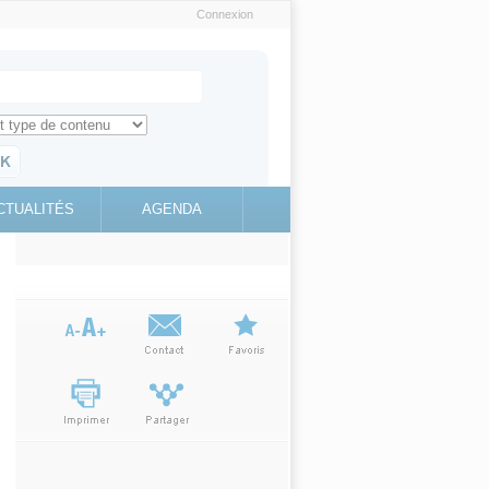
Connexion
e recherche
ch for
ez toute l'information sur le site
education.gouv.fr
CTUALITÉS
AGENDA
(link is
external)