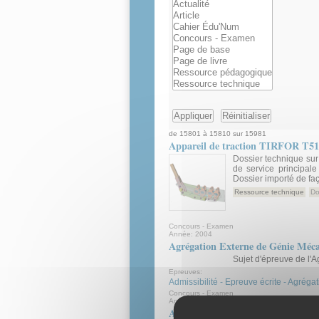
de 15801 à 15810 sur 15981
Appareil de traction TIRFOR T5
Dossier technique sur 
de service principale
Dossier importé de f
Ressource technique
Do
Concours - Examen
Année:
2004
Agrégation Externe de Génie Méca
Sujet d'épreuve de l'
Epreuves:
Admissibilité - Epreuve écrite - Agrég
Concours - Examen
Année:
2004
Agrégation Externe de Mécanique 