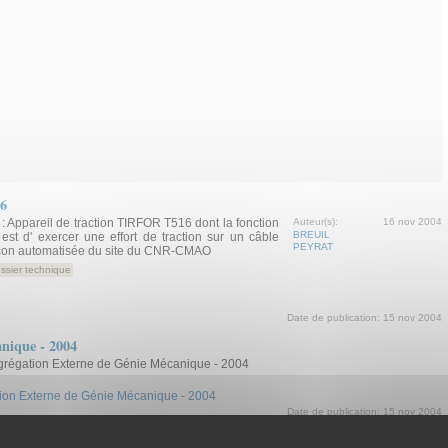
16
: Appareil de traction TIRFOR T516 dont la fonction
Auteur(s):
16 nov 2004
BREUIL
 est d' exercer une effort de traction sur un câble
PEYRAT
açon automatisée du site du CNR-CMAO
ssier technique
Date de publication:
15 nov 2004
nique - 2004
Agrégation Externe de Génie Mécanique - 2004
ation Externe de Génie Mécanique - 2004
Date de publication:
15 nov 2004
- 2004