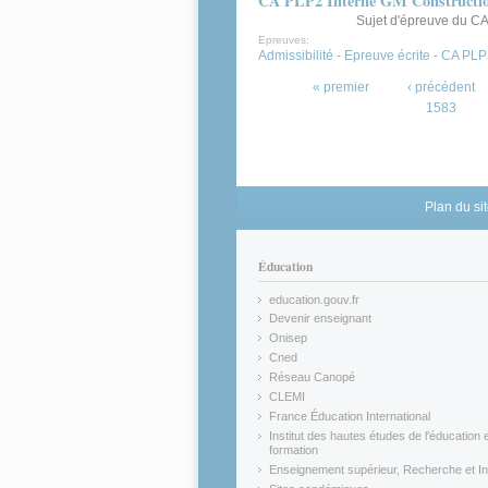
CA PLP2 Interne GM Constructio
Sujet d'épreuve du CA
Epreuves:
Admissibilité - Epreuve écrite - CA PL
Pages
« premier
‹ précédent
1583
Plan du si
Éducation
education.gouv.fr
(link is external)
Devenir enseignant
(link is external)
Onisep
(link is external)
Cned
(link is external)
Réseau Canopé
(link is external)
CLEMI
(link is external)
France Éducation International
(link is external)
Institut des hautes études de l'éducation e
formation
(link is external)
Enseignement supérieur, Recherche et In
(link is external)