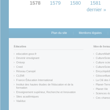
1578
1579
1580
1581
dernier »
Plan du site
Mentions légales
Éducation
Sites de form
education.gouv.fr
CultureMat
(link is external)
(link is ex
Devenir enseignant
CultureScie
(link is external)
(link is ex
Onisep
Culture scie
(link is external)
Cned
CultureSci
(link is external)
(link is ex
Réseau Canopé
Encyclopédi
(link is external)
(link is ex
CLEMI
Géoconflue
(link is external)
(link is ex
France Éducation International
La Clé des 
(link is external)
(link is ex
Institut des hautes études de l'éducation et de la
Planet-Terr
(link is ex
formation
Planet-Vie
(link is external)
(link is ex
Enseignement supérieur, Recherche et Innovation
Sciences éc
(link is external)
(link is ex
Sites académiques
Ces chansons
(link is external)
(link is ex
Viaéduc
(link is external)