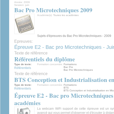
Année:
2009
Session:
juin
Bac Pro Microtechniques 2009
Académie(s):
Toutes les académies
Sujets d'épreuves du Bac Pro Microtechniques - 2009
Epreuves:
Épreuve E2 - Bac pro Microtechniques - Ju
Texte de référence
Référentiels du diplôme
Type de texte:
Formation concernée:
Formations
Bac Pro
Référentiels
Bac Pro Microtechniques
Texte de référence
BTS Conception et Industrialisation 
Type de texte:
Formation concernée:
Formations
BTS
Référentiels
BTS Conception et Industrialisation en Mi
Épreuve E2 - Bac pro Microtechniques 
académies
La webcam WiFi support de cette épreuve est un sy
avancé qui vous permet d'observer et d'écouter à distan