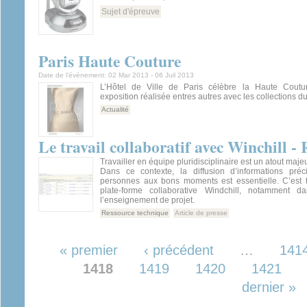
Sujet d'épreuve
Paris Haute Couture
Date de l’événement:
02 Mar 2013
-
06 Juil 2013
L’Hôtel de Ville de Paris célèbre la Haute Coutu
exposition réalisée entres autres avec les collections d
Actualité
Le travail collaboratif avec Winchill -
Travailler en équipe pluridisciplinaire est un atout majeu
Dans ce contexte, la diffusion d’informations pré
personnes aux bons moments est essentielle. C’est to
plate-forme collaborative Windchill, notamment 
l’enseignement de projet.
Ressource technique
Article de presse
Pages
« premier
‹ précédent
…
141
1418
1419
1420
1421
dernier »