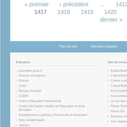
Pages
« premier
‹ précédent
…
141
1417
1418
1419
1420
dernier »
Plan du site
Mentions légales
Éducation
Sites de form
education.gouv.fr
CultureMat
(link is external)
(link is ex
Devenir enseignant
CultureScie
(link is external)
(link is ex
Onisep
Culture scie
(link is external)
Cned
CultureSci
(link is external)
(link is ex
Réseau Canopé
Encyclopédi
(link is external)
(link is ex
CLEMI
Géoconflue
(link is external)
(link is ex
France Éducation International
La Clé des 
(link is external)
(link is ex
Institut des hautes études de l'éducation et de la
Planet-Terr
(link is ex
formation
Planet-Vie
(link is external)
(link is ex
Enseignement supérieur, Recherche et Innovation
Sciences éc
(link is external)
(link is ex
Sites académiques
Ces chansons
(link is external)
(link is ex
Viaéduc