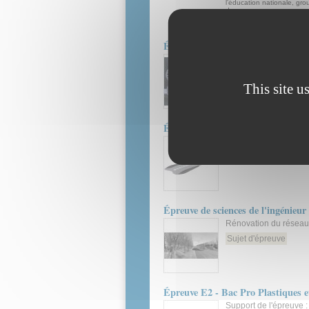
l’éducation nationale, gro
du...
Séminaire
Épreuve E2 - Bac Pro Plastiques 
Support de l'épreuve 
Sujet d'épreuve
This site u
Épreuve E2 - Bac Pro Plastiques e
Support de l'épreuve 
Sujet d'épreuve
Épreuve de sciences de l'ingénieur
Rénovation du réseau 
Sujet d'épreuve
Épreuve E2 - Bac Pro Plastiques 
Support de l'épreuve :