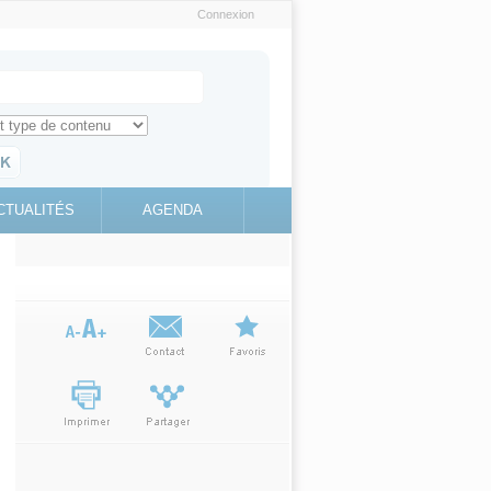
Connexion
e recherche
ch for
ez toute l'information sur le site
education.gouv.fr
CTUALITÉS
AGENDA
(link is
external)