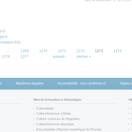
Date de publication:
17 déc 2014
et 0
jet 0
formation E52
…
1269
1270
1271
1272
1273
1274
1276
1277
…
suivant ›
dernier »
te
Mentions légales
Accessibilité : non conforme
(link is external)
Sigles
(
Sites de formation et thématiques
Si
CultureMath
(link is external)
CultureSciences-Chimie
(link is external)
Culture sciences de l'ingénieur
CultureSciences-physique
(link is external)
Encyclopédie d'histoire numérique de l'Europe