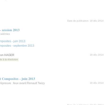
Date de publication:
18 déc 2014
- session 2013
académies
mposites - juin 2013
omposites - septembre 2013
ation HAGER
18 déc 2014
de à la résolution
t Composites - juin 2013
'épreuve : feux avant Renault Twizy
18 déc 2014