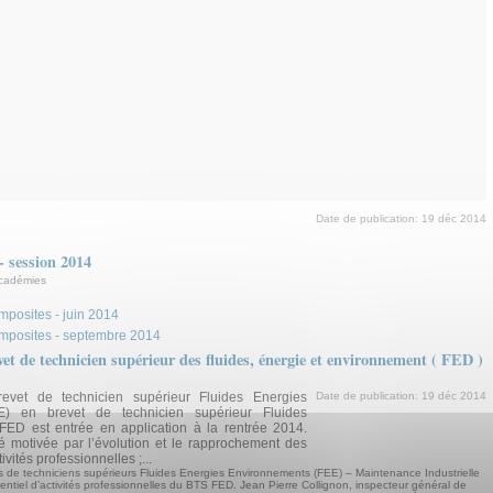
Date de publication:
19 déc 2014
- session 2014
académies
mposites - juin 2014
omposites - septembre 2014
vet de technicien supérieur des fluides, énergie et environnement ( FED )
evet de technicien supérieur Fluides Energies
Date de publication:
19 déc 2014
E) en brevet de technicien supérieur Fluides
ED est entrée en application à la rentrée 2014.
é motivée par l’évolution et le rapprochement des
ivités professionnelles ;...
s de techniciens supérieurs Fluides Energies Environnements (FEE) – Maintenance Industrielle
entiel d’activités professionnelles du BTS FED. Jean Pierre Collignon, inspecteur général de