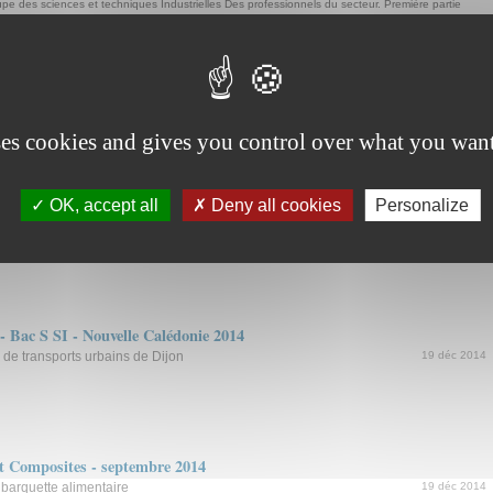
upe des sciences et techniques Industrielles Des professionnels du secteur. Première partie
et Composites - septembre 2013
: galet tendeur surmoulé
19 déc 2014
ses cookies and gives you control over what you want
t Composites - juin 2014
OK, accept all
Deny all cookies
Personalize
: palme de plongée
19 déc 2014
 - Bac S SI - Nouvelle Calédonie 2014
de transports urbains de Dijon
19 déc 2014
et Composites - septembre 2014
 barquette alimentaire
19 déc 2014