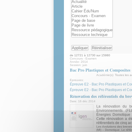
de 12721 à 12730 sur 15980
Concours - Examen
Année:
2014
Session:
juin
Bac Pro Plastiques et Composites 
Académie(s):
Toutes les 
Epreuves:
Épreuve E2 - Bac Pro Plastiques et Co
Épreuve E2 - Bac Pro Plastiques et C
Rénovation des référentiels du bre
Date:
16 déc 2014
La rénovation du br
Environnements (FE
Énergies Domotique F
Cette rénovation a ét
référentiels de cinq act
Les évolutions des brevet
(MI) – Domotique. Le référ