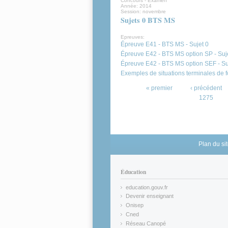
Concours - Examen
Année:
2014
Session:
novembre
Sujets 0 BTS MS
Epreuves:
Épreuve E41 - BTS MS - Sujet 0
Épreuve E42 - BTS MS option SP - Suj
Épreuve E42 - BTS MS option SEF - Su
Exemples de situations terminales de 
Pages
« premier
‹ précédent
1275
Plan du si
Éducation
education.gouv.fr
(link is external)
Devenir enseignant
(link is external)
Onisep
(link is external)
Cned
(link is external)
Réseau Canopé