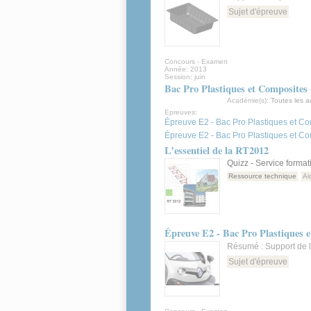
Sujet d'épreuve
Concours - Examen
Année:
2013
Session:
juin
Bac Pro Plastiques et Composites 
Académie(s):
Toutes les 
Epreuves:
Épreuve E2 - Bac Pro Plastiques et Co
Épreuve E2 - Bac Pro Plastiques et C
L’essentiel de la RT2012
Quizz - Service form
Ressource technique
Ai
Épreuve E2 - Bac Pro Plastiques e
Résumé : Support de l
Sujet d'épreuve