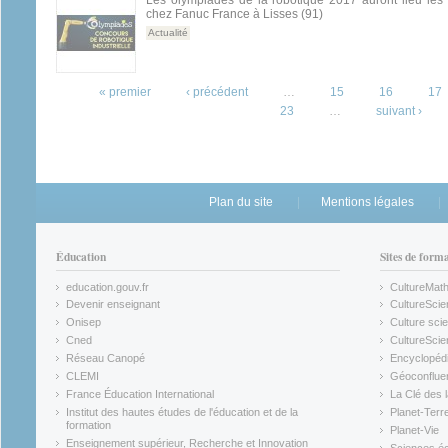
Les olympiades de la robotique 2017 auront lieu les
chez Fanuc France à Lisses (91)
Actualité
Pages
« premier
‹ précédent
…
15
16
17
23
…
suivant ›
Plan du site
Mentions légales
Éducation
Sites de form
education.gouv.fr
CultureMat
(link is external)
(link is ex
Devenir enseignant
CultureScie
(link is external)
(link is ex
Onisep
Culture scie
(link is external)
Cned
CultureSci
(link is external)
(link is ex
Réseau Canopé
Encyclopédi
(link is external)
(link is ex
CLEMI
Géoconflue
(link is external)
(link is ex
France Éducation International
La Clé des 
(link is external)
(link is ex
Institut des hautes études de l'éducation et de la
Planet-Terr
(link is ex
formation
Planet-Vie
(link is external)
(link is ex
Enseignement supérieur, Recherche et Innovation