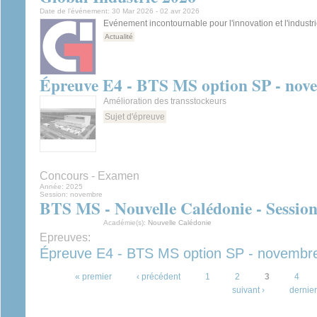
Date de l’événement:
30 Mar 2026
-
02 avr 2026
Evénement incontournable pour l'innovation et l'industr
Actualité
Épreuve E4 - BTS MS option SP - nov
Amélioration des transstockeurs
Sujet d'épreuve
Concours - Examen
Année:
2025
Session:
novembre
BTS MS - Nouvelle Calédonie - Sessio
Académie(s):
Nouvelle Calédonie
Epreuves:
Épreuve E4 - BTS MS option SP - novembr
Pages
« premier
‹ précédent
1
2
3
4
suivant ›
dernier