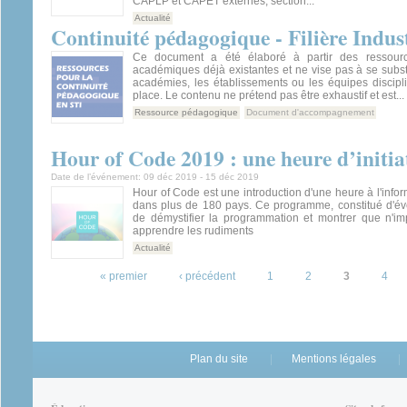
CAPLP et CAPET externes, section...
Actualité
Continuité pédagogique - Filière Indus
Ce document a été élaboré à partir des ressourc
académiques déjà existantes et ne vise pas à se subst
académies, les établissements ou les équipes discipl
place. Le contenu ne prétend pas être exhaustif et est...
Ressource pédagogique
Document d'accompagnement
Hour of Code 2019 : une heure d’initi
Date de l’événement:
09 déc 2019
-
15 déc 2019
Hour of Code est une introduction d'une heure à l'info
dans plus de 180 pays. Ce programme, constitué d'é
de démystifier la programmation et montrer que n'im
apprendre les rudiments
Actualité
Pages
« premier
‹ précédent
1
2
3
4
Plan du site
Mentions légales