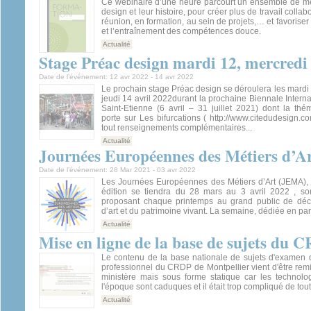
Ce webinaire d’une heure parcourt un ensemble de m
design et leur histoire, pour créer plus de travail collab
réunion, en formation, au sein de projets,… et favorise
et l’entraînement des compétences douce.
Actualité
Stage Préac design mardi 12, mercredi 
Date de l’événement:
12 avr 2022
-
14 avr 2022
Le prochain stage Préac design se déroulera les mardi 
jeudi 14 avril 2022durant la prochaine Biennale Intern
Saint-Etienne (6 avril – 31 juillet 2021) dont la th
porte sur Les bifurcations ( http://www.citedudesign.co
tout renseignements complémentaires...
Actualité
Journées Européennes des Métiers d’
Date de l’événement:
28 Mar 2021
-
03 avr 2022
Les Journées Européennes des Métiers d’Art (JEMA), 
édition se tiendra du 28 mars au 3 avril 2022 , s
proposant chaque printemps au grand public de déco
d’art et du patrimoine vivant. La semaine, dédiée en part
Actualité
Mise en ligne de la base de sujets du 
Le contenu de la base nationale de sujets d'examen 
professionnel du CRDP de Montpellier vient d'être remi
ministère mais sous forme statique car les technol
l'époque sont caduques et il était trop compliqué de tout 
Actualité