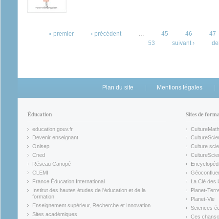
Pages
« premier
‹ précédent
…
45
46
47
53
suivant ›
de
Plan du site
Mentions légales
Éducation
Sites de form
education.gouv.fr
CultureMat
(link is external)
(link is ex
Devenir enseignant
CultureScie
(link is external)
(link is ex
Onisep
Culture scie
(link is external)
Cned
CultureSci
(link is external)
(link is ex
Réseau Canopé
Encyclopédi
(link is external)
(link is ex
CLEMI
Géoconflue
(link is external)
(link is ex
France Éducation International
La Clé des 
(link is external)
(link is ex
Institut des hautes études de l'éducation et de la
Planet-Terr
(link is ex
formation
Planet-Vie
(link is external)
(link is ex
Enseignement supérieur, Recherche et Innovation
Sciences éc
(link is external)
(link is ex
Sites académiques
Ces chansons