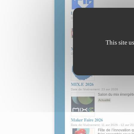
La Semaine de l’IA pour Tous 20
Date de l’événement:
18 mai 2026
-
24 mai 
Mouvement national et
Actualité
This site u
Mountain Planet 2026
Date de l’événement:
21 avr 2026
-
23 avr 2
Le rendez-vous interna
Actualité
MIX.E 2026
Date de l’événement:
23 avr 2026
Salon du mix énergéti
Actualité
Maker Faire 2026
Date de l’événement:
11 avr 2026
-
12 avr 2
Fête de l’innovation q