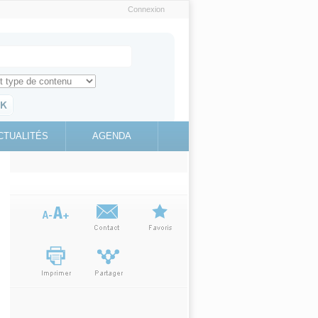
Connexion
e recherche
ch for
ez toute l'information sur le site
education.gouv.fr
CTUALITÉS
AGENDA
(link is
external)