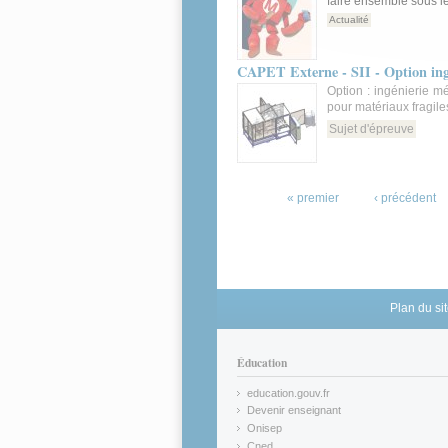
faire ensemble sous l
Actualité
CAPET Externe - SII - Option ingé
Option : ingénierie m
pour matériaux fragile
Sujet d'épreuve
Pages
« premier
‹ précédent
Plan du si
Éducation
education.gouv.fr
(link is external)
Devenir enseignant
(link is external)
Onisep
(link is external)
Cned