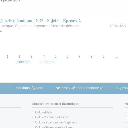
es projecteurs
nierie mécanique - 2026 - Sujet 0 - Épreuve 2
écanique. Support de l'épreuve : Poste de découpe
17 Mar 2026
s.
1
2
3
4
5
6
7
8
9
…
suivant ›
dernier »
te
Mentions légales
Accessibilité : non conforme
(link is external)
Sigles
(
Sites de formation et thématiques
Si
CultureMath
(link is external)
CultureSciences-Chimie
(link is external)
Culture sciences de l'ingénieur
CultureSciences-physique