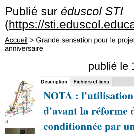
Publié sur
éduscol STI
(
https://sti.eduscol.educa
Accueil
> Grande sensation pour le proj
anniversaire
publié le
Description
(onglet
Fichiers et liens
Groupe principal
actif)
NOTA : l'utilisation
d'avant la réforme d
conditionnée par une
[2]