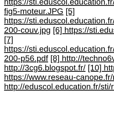
https://sti.eduscol.education.
fig5-moteur.JPG
[5]
https://sti.eduscol.education.
200-couv.jpg
[6] https://sti.e
[7]
https://sti.eduscol.education.f
200-p56.pdf
[8] http://techno6
http://3cg6.blogspot.fr/
[10] ht
https://www.reseau-canope.fr/
http://eduscol.education.fr/sti