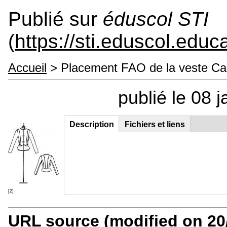
Publié sur
éduscol STI
(
https://sti.eduscol.educa
Accueil
> Placement FAO de la veste Ca
publié le 08 
Description
(onglet
Fichiers et liens
Contenu principal
actif)
[2]
URL source (modified on 20/