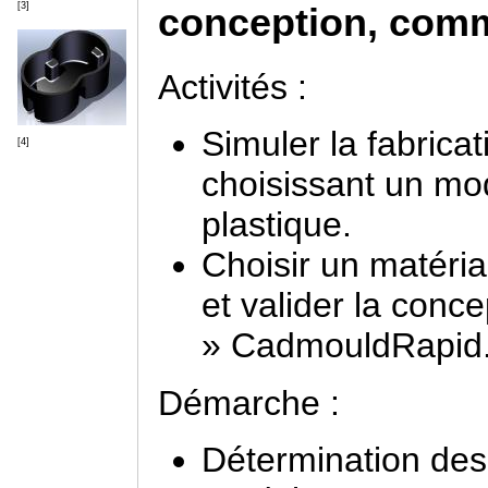
[3]
conception, comme
Activités :
Simuler la fabricat
[4]
choisissant un mod
plastique.
Choisir un matéri
et valider la concep
» CadmouldRapid
Démarche :
Détermination des