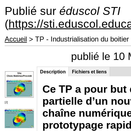
Publié sur
éduscol STI
(
https://sti.eduscol.educa
Accueil
> TP - Industrialisation du boitier
publié le 10
Description
(onglet
Fichiers et liens
Contenu principal
actif)
Ce TP a pour but 
partielle d’un nou
[2]
chaîne numérique,
prototypage rapid