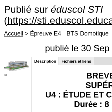
Publié sur
éduscol STI
(
https://sti.eduscol.educa
Accueil
> Épreuve E4 - BTS Domotique - 
publié le 30 Se
Description
(onglet
Fichiers et liens
Groupe principal
actif)
BREVE
[2]
SUPÉ
U4 : ÉTUDE ET
Durée : 