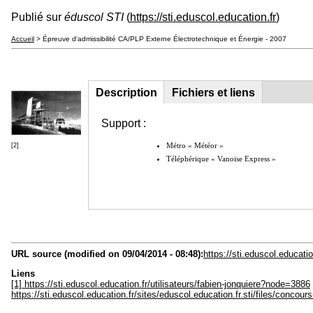
Publié sur
éduscol STI
(
https://sti.eduscol.education.fr
)
Accueil
> Épreuve d'admissibilité CA/PLP Externe Électrotechnique et Énergie - 2007
Description
(onglet
Fichiers et liens
Groupe principal
actif)
Support :
Métro « Météor »
[2]
Téléphérique « Vanoise Express »
URL source (modified on 09/04/2014 - 08:48):
https://sti.eduscol.educat
Liens
[1] https://sti.eduscol.education.fr/utilisateurs/fabien-jonquiere?node=3886
https://sti.eduscol.education.fr/sites/eduscol.education.fr.sti/files/conco