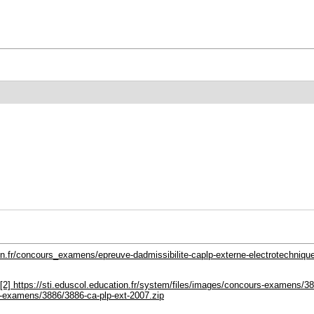
ion.fr/concours_examens/epreuve-dadmissibilite-caplp-externe-electrotechniqu
[2] https://sti.eduscol.education.fr/system/files/images/concours-examens/
urs-examens/3886/3886-ca-plp-ext-2007.zip