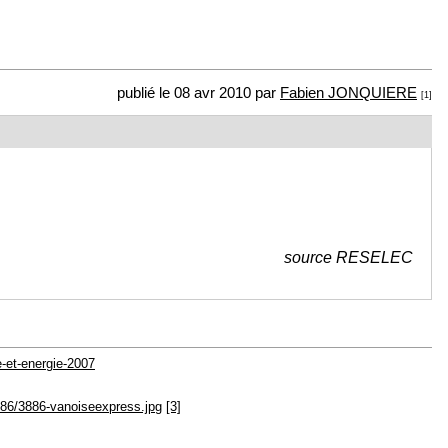
publié le 08 avr 2010 par
Fabien JONQUIERE
[1]
source RESELEC
e-et-energie-2007
3886/3886-vanoiseexpress.jpg
[3]