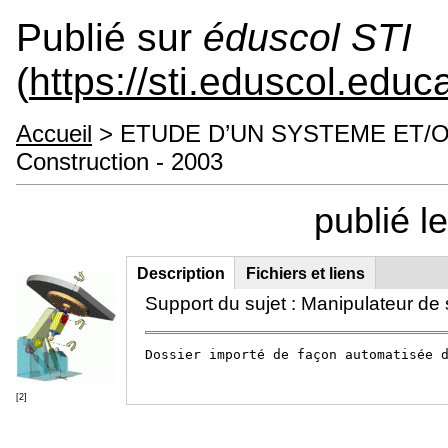
Publié sur
éduscol STI
(
https://sti.eduscol.educa
Accueil
> ETUDE D’UN SYSTEME ET/O
Construction - 2003
publié l
Description
(onglet
Fichiers et liens
Groupe principal
actif)
Support du sujet : Manipulateur de 
Dossier importé de façon automatisée 
[2]