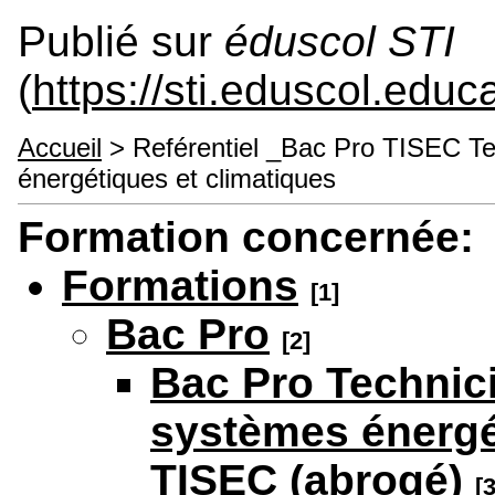
Publié sur
éduscol STI
(
https://sti.eduscol.educa
Accueil
> Reférentiel _Bac Pro TISEC Tec
énergétiques et climatiques
Formation concernée:
Formations
[1]
Bac Pro
[2]
Bac Pro Technici
systèmes énergét
TISEC (abrogé)
[3