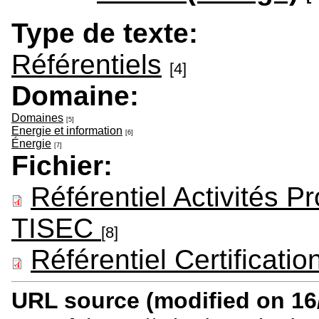
Type de texte:
Référentiels
[4]
Domaine:
Domaines
[5]
Energie et information
[6]
Énergie
[7]
Fichier:
Référentiel Activités P
TISEC
[8]
Référentiel Certificat
URL source (modified on 16/