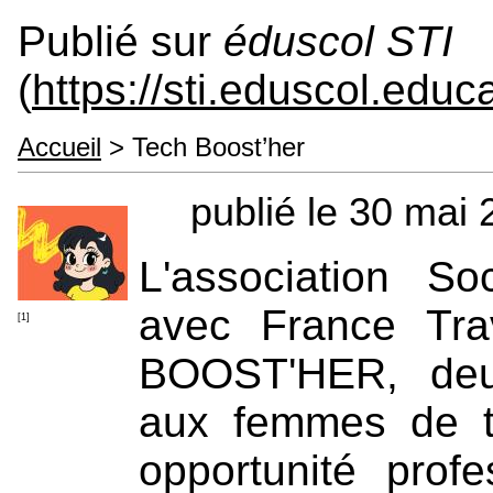
Publié sur
éduscol STI
(
https://sti.eduscol.educa
Accueil
> Tech Boost’her
publié le 30 mai
L'association So
avec France Tra
[1]
BOOST'HER, deu
aux femmes de tr
opportunité prof