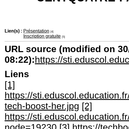
Lien(s) :
Présentation
[4]
Inscription gratuite
[5]
URL source (modified on 30/
08:22):
https://sti.eduscol.edu
Liens
[1]
https://sti.eduscol.education.
tech-boost-her.jpg
[2]
https://sti.eduscol.education.fr/
node=19230
[3] https://techb