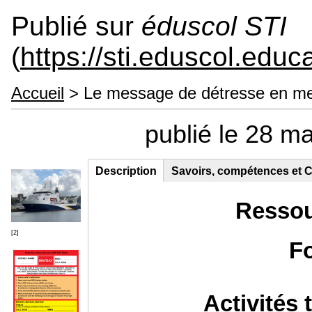
Publié sur
éduscol STI
(
https://sti.eduscol.educa
Accueil
> Le message de détresse en m
publié le 28 m
Description
(onglet
Savoirs, compétences et C
Contenu principal
actif)
Ressou
[2]
F
Activités 