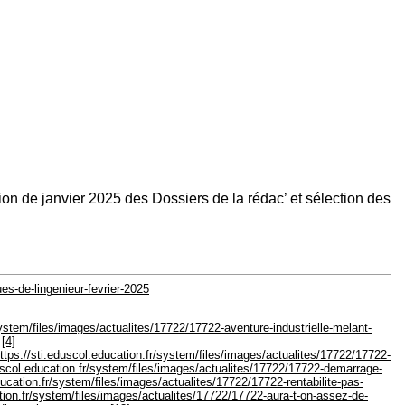
ation de janvier 2025 des Dossiers de la rédac’ et sélection des
ues-de-lingenieur-fevrier-2025
/system/files/images/actualites/17722/17722-aventure-industrielle-melant-
[4]
https://sti.eduscol.education.fr/system/files/images/actualites/17722/17722-
duscol.education.fr/system/files/images/actualites/17722/17722-demarrage-
education.fr/system/files/images/actualites/17722/17722-rentabilite-pas-
ation.fr/system/files/images/actualites/17722/17722-aura-t-on-assez-de-