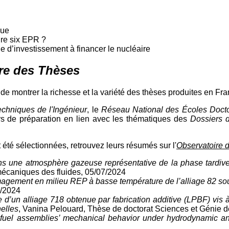
que
ire six EPR ?
 d’investissement à financer le nucléaire
re des Thèses
de montrer la richesse et la variété des thèses produites en Fra
chniques de l'Ingénieur
, le
Réseau National des Écoles Doctor
s de préparation en lien avec les thématiques des
Dossiers d
t été sélectionnées, retrouvez leurs résumés sur l'
Observatoire 
ns une atmosphère gazeuse représentative de la phase tardiv
mécaniques des fluides, 05/07/2024
magement en milieu REP à basse température de l’alliage 82 s
5/2024
e d’un alliage 718 obtenue par fabrication additive (LPBF) vis à
helles
, Vanina Pelouard, Thèse de doctorat Sciences et Génie 
fuel assemblies’ mechanical behavior under hydrodynamic an