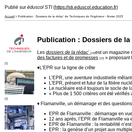
Publié sur
éduscol STI
(
https://sti.eduscol.education.fr
)
Accueil
> Publication : Dossiers de la rédac' de Techniques de l'Ingénieur - février 2025
Publication : Dossiers de la
Les
dossiers de la rédac'
est un magazine 
[14]
des factures et de promesses
» proposant l
[15]
[1]
♦L’EPR sur la ligne de crête
L’EPR, une aventure industrielle mêlant
L’EPR, présent et futur de la filière nucl
Le nucléaire est-il toujours le socle de l
« Plus de 1 500 critères ont été vérifié
[2]
♦ Flamanville, un démarrage et des questions
EPR de Flamanville : démarrage en vu
12 ans après, l’EPR de Flamanville va e
EPR de Flamanville : la rentabilité n’es
EPR : la genèse d’un projet aux multip