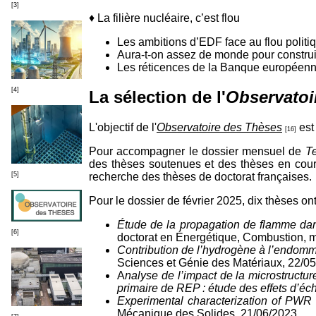
[3]
♦ La filière nucléaire, c’est flou
Les ambitions d’EDF face au flou politi
Aura-t-on assez de monde pour constru
Les réticences de la Banque européenne
[4]
La sélection de l'
Observatoi
L'objectif de l'
Observatoire des Thèses
est 
[16]
Pour accompagner le dossier mensuel de
Te
des thèses soutenues et des thèses en cour
[5]
recherche des thèses de doctorat françaises.
Pour le dossier de février 2025, dix thèses on
Étude de la propagation de flamme da
[6]
doctorat en Énergétique, Combustion, 
Contribution de l’hydrogène à l’endom
Sciences et Génie des Matériaux, 22/0
A
nalyse de l’impact de la microstructur
primaire de REP : étude des effets d’éc
Experimental characterization of PWR 
Mécanique des Solides, 21/06/2023