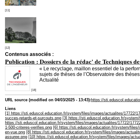
[11]
[12]
Contenus associés :
Publication : Dossiers de la rédac' de Techniques de
« Le recyclage, maillon essentiel de la perform
sujets de thèses de l’Observatoire des thèses
Actualité
[18]
URL source (modified on 04/03/2025 - 13:43):
https://sti.eduscol.educati
Liens
[1] https://sti.eduscol.education.fr/system/files/images/actualites/17722/1
succes-retards-et-surcouts.png
[3] https://sti.eduscol.education.fr/system/
https://sti.eduscol.education.fr/system/files/images/actualites/17722/17722-
1-500-criteres-verifies.png
[6] https://sti.eduscol.education.fr/system/fil
en-vue.png
[8] https://sti.eduscol.education.fr/system/files/images/actual
assuree.png
[10] https://sti.eduscol.education.fr/system/files/images/actu