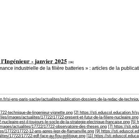
 l'Ingénieur - janvier 2025
[18]
ance industrielle de la filière batteries » : articles de la public
on.fr/si-ens-paris-saclay/actualites/publication-dossiers-de-la-redac-de-techniq
7722-technique-de-lingenieur-vignette.png
[2] https://sti.eduscol.education.fr
files/images/actualites/17722/17722-present-et-futur-de-la-filiere-nucleaire.png
nucleaire-est-il-toujours-le-socle-de-la-strategie-electrique-francaise.png
[5] 
es/images/actualites/17722/17722-observatoire-des-theses.png
[7] https://sti.e
ites/17722/17722-12-ans-apres-lepr-de-flamanville.png
[9] https://sti.eduscol.
alites/17722/17722-edf-face-au-flou-politique.png
[11] https://sti.eduscol.educ