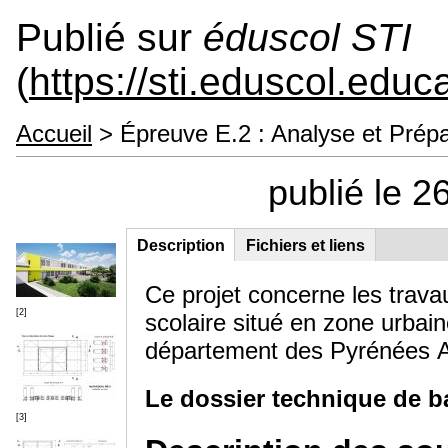
Publié sur
éduscol STI
(
https://sti.eduscol.educa
Accueil
> Épreuve E.2 : Analyse et Prépa
publié le 
Description
(onglet
Fichiers et liens
Groupe principal
actif)
Ce projet concerne les trava
[2]
scolaire situé en zone urbain
département des Pyrénées At
Le dossier technique de 
[3]