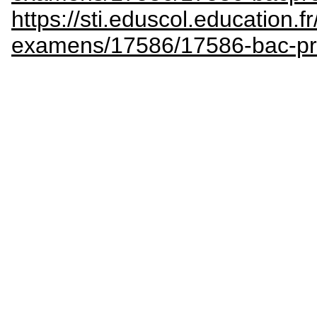
https://sti.eduscol.education.fr
examens/17586/17586-bac-pr