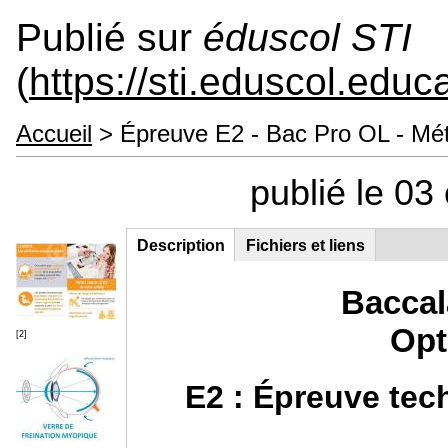
Publié sur
éduscol STI
(
https://sti.eduscol.educa
Accueil
> Épreuve E2 - Bac Pro OL - Métr
publié le 03
Description
(onglet
Fichiers et liens
Groupe principal
actif)
Baccal
Opt
[2]
E2 : Épreuve tec