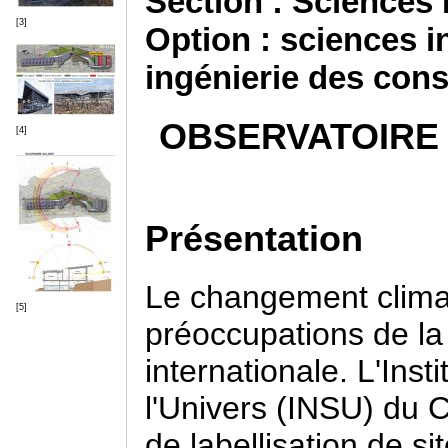
Section : Sciences I
[3]
Option : sciences in
ingénierie des cons
OBSERVATOIRE 
[4]
Présentation
Le changement climat
[5]
préoccupations de la
internationale. L'Ins
l'Univers (INSU) du 
de labellisation de si