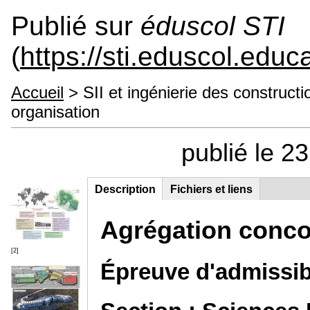
Publié sur
éduscol STI
(
https://sti.eduscol.educa
Accueil
> SII et ingénierie des construct
organisation
publié le 2
Description
(onglet
Fichiers et liens
Groupe principal
actif)
Agrégation concou
[2]
Épreuve d'admissibi