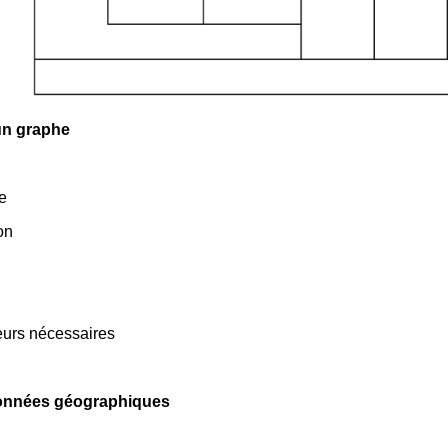
 un graphe
de
on
eurs nécessaires
 données géographiques