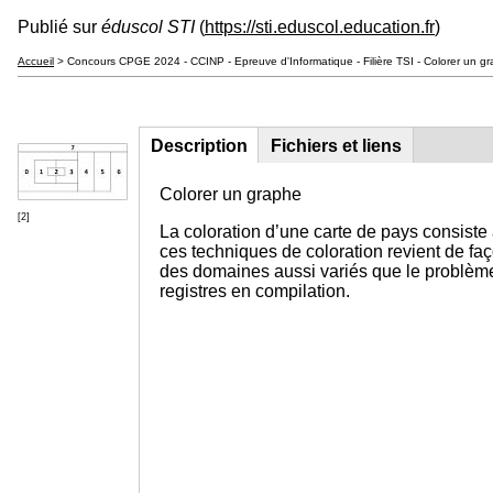
Publié sur
éduscol STI
(
https://sti.eduscol.education.fr
)
Accueil
> Concours CPGE 2024 - CCINP - Epreuve d'Informatique - Filière TSI - Colorer un g
Description
(onglet
Fichiers et liens
Groupe principal
actif)
Colorer un graphe
[2]
La coloration d’une carte de pays consiste
ces techniques de coloration revient de faç
des domaines aussi variés que le problème 
registres en compilation.