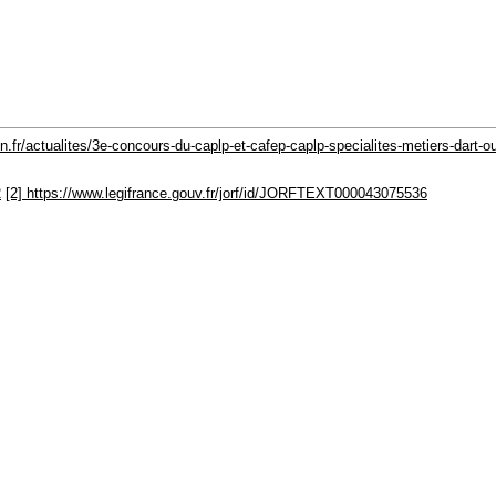
on.fr/actualites/3e-concours-du-caplp-et-cafep-caplp-specialites-metiers-dart-o
2
[2] https://www.legifrance.gouv.fr/jorf/id/JORFTEXT000043075536