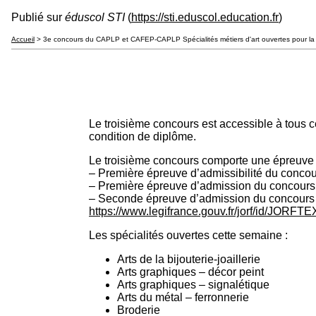
Publié sur
éduscol STI
(
https://sti.eduscol.education.fr
)
Accueil
> 3e concours du CAPLP et CAFEP-CAPLP Spécialités métiers d'art ouvertes pour la
Le troisième concours est accessible à tous c
condition de diplôme.
Le troisième concours comporte une épreuve é
– Première épreuve d’admissibilité du concours
– Première épreuve d’admission du concours e
– Seconde épreuve d’admission du concours ex
https://www.legifrance.gouv.fr/jorf/id/JOR
Les spécialités ouvertes cette semaine :
Arts de la bijouterie-joaillerie
Arts graphiques – décor peint
Arts graphiques – signalétique
Arts du métal – ferronnerie
Broderie