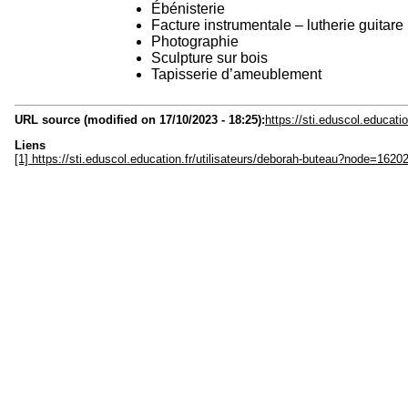
Ébénisterie
Facture instrumentale – lutherie guitare
Photographie
Sculpture sur bois
Tapisserie d’ameublement
URL source (modified on 17/10/2023 - 18:25):
https://sti.eduscol.educati
Liens
[1] https://sti.eduscol.education.fr/utilisateurs/deborah-buteau?node=1620