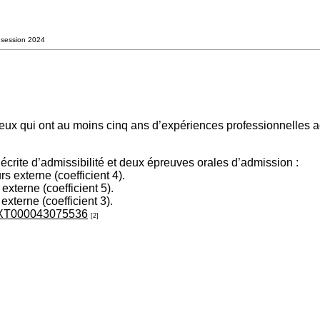
 session 2024
eux qui ont au moins cinq ans d’expériences professionnelles ac
crite d’admissibilité et deux épreuves orales d’admission :
 externe (coefficient 4).
xterne (coefficient 5).
terne (coefficient 3).
FTEXT000043075536
[2]