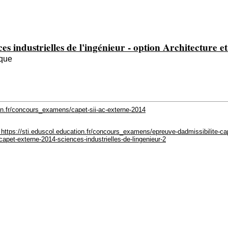
 industrielles de l'ingénieur - option Architecture e
ique
ion.fr/concours_examens/capet-sii-ac-externe-2014
] https://sti.eduscol.education.fr/concours_examens/epreuve-dadmissibilite-cap
apet-externe-2014-sciences-industrielles-de-lingenieur-2