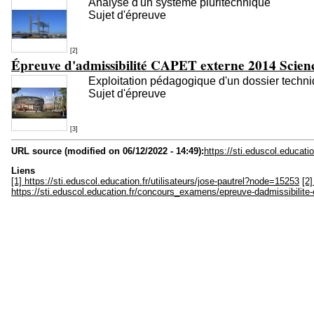
Analyse d'un système pluritechnique
Sujet d'épreuve
[2]
Épreuve d'admissibilité CAPET externe 2014 Sciences
Exploitation pédagogique d'un dossier techn
Sujet d'épreuve
[3]
URL source (modified on 06/12/2022 - 14:49):
https://sti.eduscol.educat
Liens
[1] https://sti.eduscol.education.fr/utilisateurs/jose-pautrel?node=15253
[2
https://sti.eduscol.education.fr/concours_examens/epreuve-dadmissibilite-c