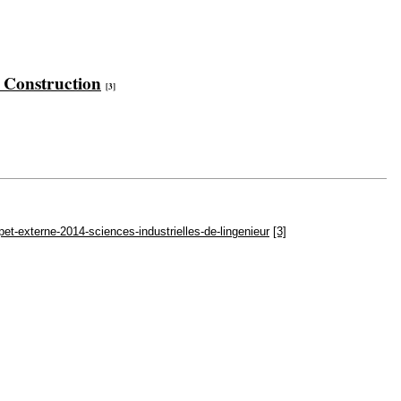
t Construction
[3]
et-externe-2014-sciences-industrielles-de-lingenieur
[3]