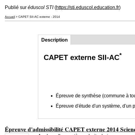
Publié sur
éduscol STI
(
https://sti.eduscol.education.fr
)
Accueil
> CAPET SII-AC externe - 2014
Description
(onglet
Groupe principal
actif)
*
CAPET externe SII-AC
Épreuve de synthèse (commune à tout
Épreuve d'étude d'un système, d'un pr
Épreuve d'admissibilité CAPET externe 2014 Science