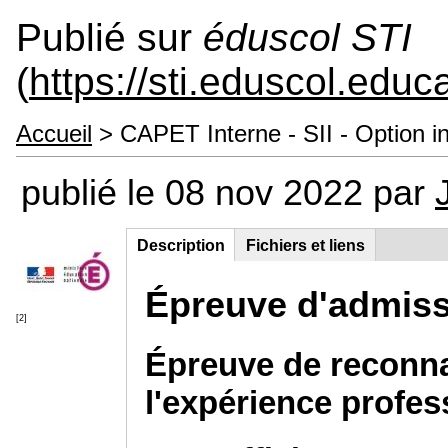
Publié sur
éduscol STI
(
https://sti.eduscol.educa
Accueil
> CAPET Interne - SII - Option i
publié le 08 nov 2022 par
Description
(onglet
Fichiers et liens
Groupe principal
actif)
Épreuve d'admissi
[2]
Épreuve de reconna
l'expérience profes