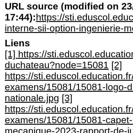
URL source (modified on 23/
17:44):
https://sti.eduscol.ed
interne-sii-option-ingenierie
Liens
[1] https://sti.eduscol.educatio
duchateau?node=15081
[2]
https://sti.eduscol.education.
examens/15081/15081-logo-du
nationale.jpg
[3]
https://sti.eduscol.education.fr
examens/15081/15081-capet-int
mecanique-2023-rapport-de-ju