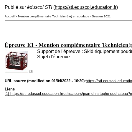
Publié sur
éduscol STI
(
https://sti.eduscol.education.fr
)
Accueil
> Mention complémentaire Technicien(ne) en soudage - Session 2021
Épreuve E1 - Mention complémentaire Technicien(n
Support de l'épreuve : Skid équipement poud
Sujet d'épreuve
[2]
URL source (modified on 01/04/2022 - 16:20):
https://sti.eduscol.educa
Liens
[1] https://sti.eduscol.education.fr/utilisateurs/jean-christophe-duchatea