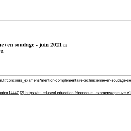
e) en soudage - juin 2021
[2]
re.
tion.fr/concours_examens/mention-complementaire-technicienne-en-soudage-s
u?node=14447
[2] https://sti.eduscol.education.fr/concours_examens/epreuve-