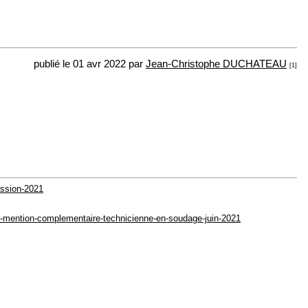
publié le 01 avr 2022 par
Jean-Christophe DUCHATEAU
[1]
ession-2021
e1-mention-complementaire-technicienne-en-soudage-juin-2021