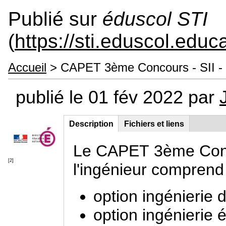
Publié sur
éduscol STI
(
https://sti.eduscol.educa
Accueil
> CAPET 3ème Concours - SII - O
publié le 01 fév 2022 par
Description
(onglet
Fichiers et liens
Groupe principal
actif)
Le CAPET 3ème Conco
[2]
l'ingénieur comprend 
option ingénierie 
option ingénierie é